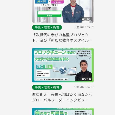
01:01
公開
2026.05.12
子供・若者・教育
「次世代の学びの基盤プロジェク
ト」及び「新たな教育のスタイル」
の実施校（仮称）PR
05:10
公開
2026.04.17
子供・若者・教育
渡辺創太｜未来へ羽ばたくあなたへ
グローバルリーダーインタビュー