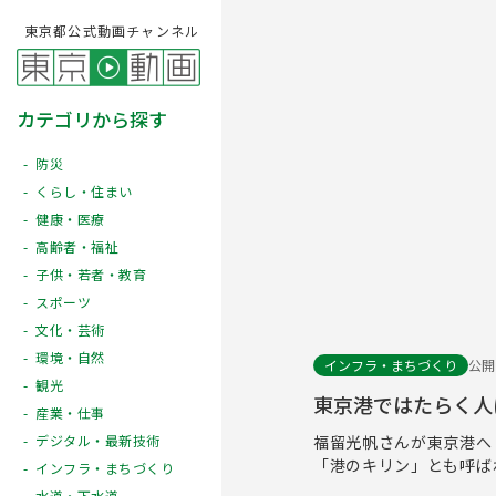
東京都公式動画チャンネル
カテゴリから探す
防災
くらし・住まい
健康・医療
高齢者・福祉
子供・若者・教育
スポーツ
文化・芸術
環境・自然
インフラ・まちづくり
公開日
観光
東京港ではたらく人
産業・仕事
福留光帆さんが東京港へ
デジタル・最新技術
「港のキリン」とも呼ば
インフラ・まちづくり
水道・下水道