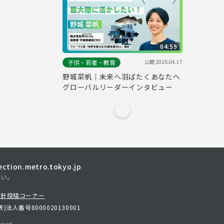
04:59
公開
2026.04.17
子供・若者・教育
野城菜帆｜未来へ羽ばたくあなたへ
グローバルリーダーインタビュー
tion.metro.tokyo.jp
さい。
方針
投稿コーナー
表)
法人番号8000020130001
erved.