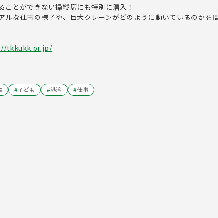
ることができない操縦席にも特別に潜入！
アルな仕事の様子や、巨大クレーンがどのように動いているのかを
://tkkukk.or.jp/
生
#
子ども
#
港湾
#
仕事