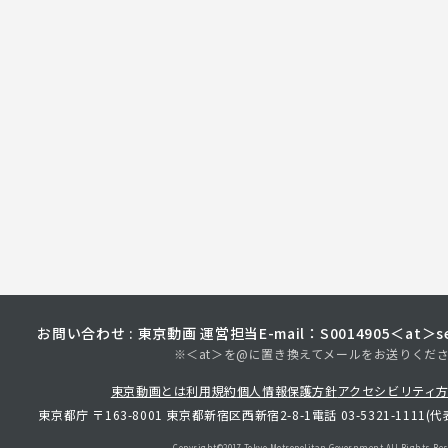
お問い合わせ : 東京動画 運営担当
E-mail：S0014905＜at＞sec
※＜at＞を@に置き換えてメールをお送りくだ
東京動画とは
利用規約
個人情報保護方針
アクセシビリティ
東京都庁 〒163-8001 東京都新宿区西新宿2-8-1
電話 03-5321-1111(代
Copyright©︎2017 Tokyo Metropolitan
Government.All Rights Res