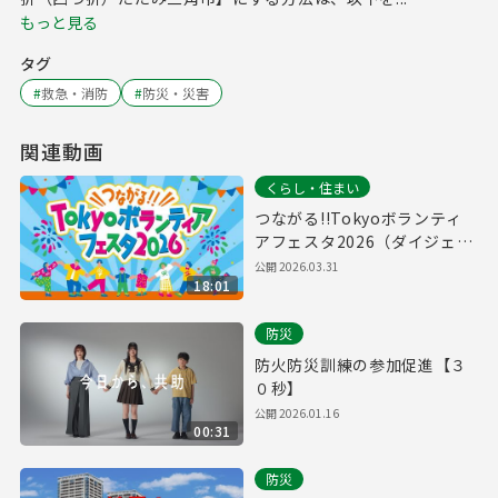
もっと見る
タグ
#
救急・消防
#
防災・災害
関連動画
くらし・住まい
つながる!!Tokyoボランティ
アフェスタ2026（ダイジェス
ト版）
公開
2026.03.31
18:01
防災
防火防災訓練の参加促進【３
０秒】
公開
2026.01.16
00:31
防災