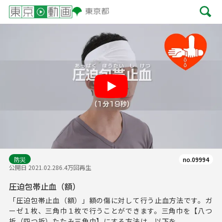
Play
防災
no.09994
公開日 2021.02.28
6.4万回再生
圧迫包帯止血（額）
「圧迫包帯止血（額）」額の傷に対して行う止血方法です。ガ
ーゼ１枚、三角巾１枚で行うことができます。三角巾を【八つ
折（四つ折）たたみ三角巾】にする方法は、以下を...