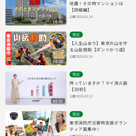
地震！その時マンションは
【詳細編】
公開
2026.01.16
16:42
防災
【人生山あり】東京の山を守
る山岳救助【ポン×かつ道】
公開
2026.01.16
11:22
防災
持っていますか？マイ消火器
【30秒】
公開
2025.03.13
00:31
防災
東京消防庁災害時支援ボラン
ティア募集中！
公開
2025.03.13