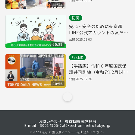
01:24
防災
安心・安全のために東京都
LINE公式アカウントの友だち
追加をお願いします！
公開
2025.03.03
00:29
行財政
【手話版】令和６年度国民保
護共同訓練（令和7年2月14日
東京デイリーニュース
公開
2025.02.26
00:55
No.688）
お問い合わせ : 東京動画 運営担当
E-mail：S0014905＜at＞section.metro.tokyo.jp
※＜at＞を@に置き換えてメールをお送りください。