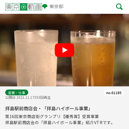
Play
産業・仕事
no.01185
公開日 2021.11.17
593回再生
拝島駅前商店会・「拝島ハイボール事業」
第16回東京商店街グランプリ【優秀賞】受賞事業
拝島駅前商店会の「拝島ハイボール事業」紹介VTRです。