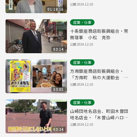
公開
2024.12.10
01:18:16
産業・仕事
十条銀座商店街振興組合・常
務理事 小松 克弥
公開
2024.12.10
03:14
産業・仕事
方南銀座商店街振興組合・
「方南町 秋の大運動会 ～
運動を通じた地域の輪づくり
公開
2024.12.10
03:01
～」
産業・仕事
山崎団地名店会、町田木曽団
地名店会・「木曽山崎ハロウ
ィンビストロ祭り」
公開
2024.12.10
03:24