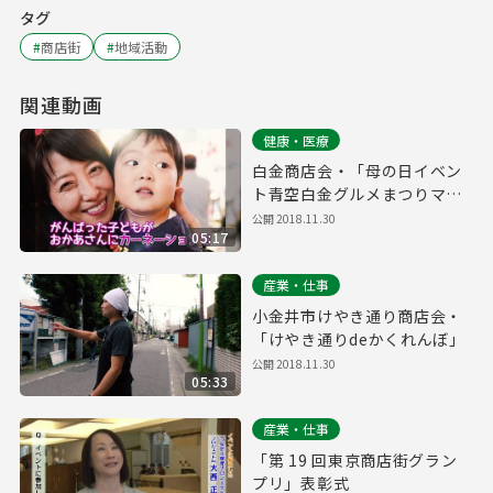
タグ
#
商店街
#
地域活動
関連動画
健康・医療
白金商店会・「母の日イベン
ト青空白金グルメまつりマン
マミーア」
公開
2018.11.30
05:17
産業・仕事
小金井市けやき通り商店会・
「けやき通りdeかくれんぼ」
公開
2018.11.30
05:33
産業・仕事
「第 19 回東京商店街グラン
プリ」表彰式