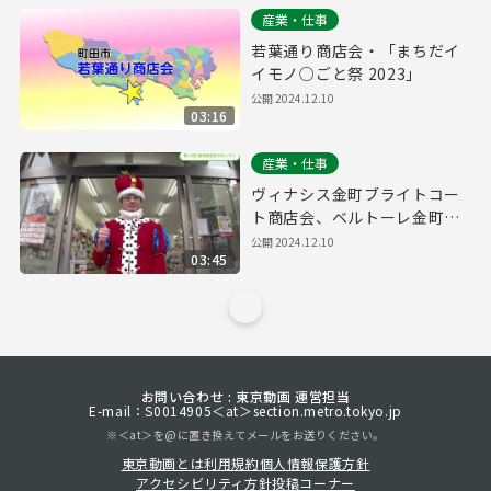
産業・仕事
若葉通り商店会・「まちだイ
イモノ○ごと祭 2023」
公開
2024.12.10
03:16
産業・仕事
ヴィナシス金町ブライトコー
ト商店会、ベルトーレ金町商
店会・「金町フェスタ～ハロ
公開
2024.12.10
03:45
ウィンパーティ仮装DE集ま
れ！2023～」
お問い合わせ : 東京動画 運営担当
E-mail：S0014905＜at＞section.metro.tokyo.jp
※＜at＞を@に置き換えてメールをお送りください。
東京動画とは
利用規約
個人情報保護方針
アクセシビリティ方針
投稿コーナー