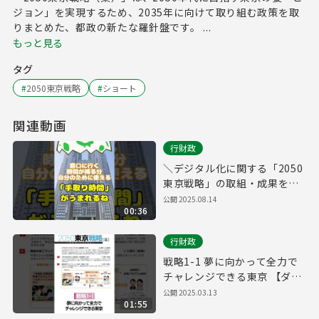
ジョン」を実現するため、2035年に向けて取り組む政策を取
りまとめた、都政の新たな羅針盤です。 ...
もっと見る
タグ
#
2050東京戦略
#
ショート
関連動画
行財政
＼デジタル化に関する「2050
東京戦略」の取組・成果をご
紹介！／
公開
2025.08.14
00:36
行財政
戦略1-1 夢に向かって全力で
チャレンジできる東京 【ダイ
バーシティ】
公開
2025.03.13
01:55