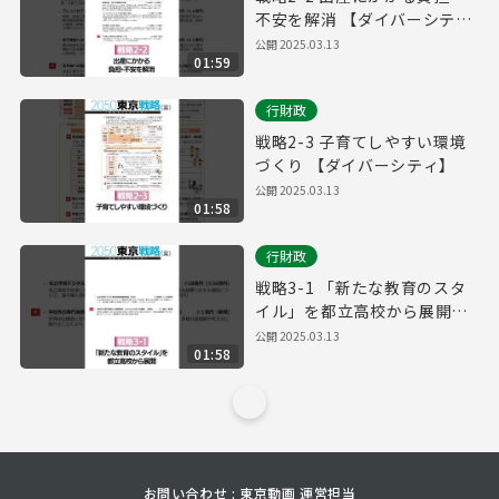
不安を解消 【ダイバーシテ
ィ】
公開
2025.03.13
01:59
行財政
戦略2-3 子育てしやすい環境
づくり 【ダイバーシティ】
公開
2025.03.13
01:58
行財政
戦略3-1 「新たな教育のスタ
イル」を都立高校から展開
【ダイバーシティ】
公開
2025.03.13
01:58
お問い合わせ : 東京動画 運営担当