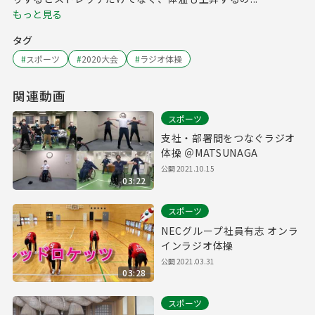
もっと見る
タグ
#
スポーツ
#
2020大会
#
ラジオ体操
関連動画
スポーツ
支社・部署間をつなぐラジオ
体操 ＠MATSUNAGA
公開
2021.10.15
03:22
スポーツ
NECグループ社員有志 オンラ
インラジオ体操
公開
2021.03.31
03:28
スポーツ