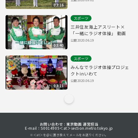
03:16
スポーツ
三井住友海上アスリート×
「一緒にラジオ体操」 動画
公開
2020.06.19
03:40
スポーツ
みんなでラジオ体操プロジェ
クトinいわて
公開
2020.06.19
03:11
お問い合わせ : 東京動画 運営担当
E-mail：S0014905＜at＞section.metro.tokyo.jp
※＜at＞を@に置き換えてメールをお送りください。