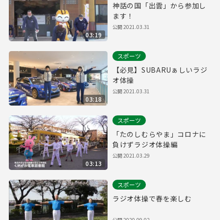
神話の国「出雲」から参加し
ます！
公開
2021.03.31
03:19
スポーツ
【必見】SUBARUぁしいラジ
オ体操
公開
2021.03.31
03:18
スポーツ
「たのしむらやま」コロナに
負けずラジオ体操編
公開
2021.03.29
03:13
スポーツ
ラジオ体操で春を楽しむ
公開
2020.09.02