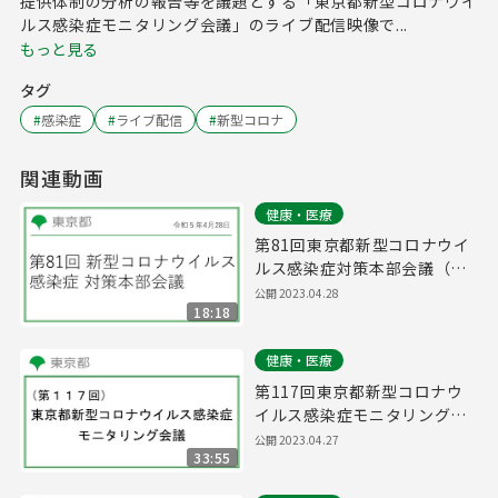
提供体制の分析の報告等を議題とする「東京都新型コロナウイ
ルス感染症モニタリング会議」のライブ配信映像で...
もっと見る
タグ
#
感染症
#
ライブ配信
#
新型コロナ
関連動画
健康・医療
第81回東京都新型コロナウイ
ルス感染症対策本部会議（令
和5年4月28日 17時00分～）
公開
2023.04.28
18:18
健康・医療
第117回東京都新型コロナウ
イルス感染症モニタリング会
議(令和5年4月28日11時00分
公開
2023.04.27
33:55
～)