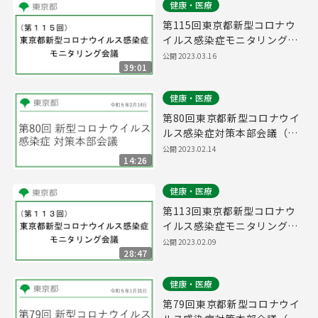
健康・医療
第115回東京都新型コロナウ
イルス感染症モニタリング会
議(令和5年3月16日14時45分
公開
2023.03.16
39:01
～)
健康・医療
第80回東京都新型コロナウイ
ルス感染症対策本部会議（令
和5年2月14日 16時45分～）
公開
2023.02.14
14:26
健康・医療
第113回東京都新型コロナウ
イルス感染症モニタリング会
議(令和5年2月9日17時15分
公開
2023.02.09
28:47
～)
健康・医療
第79回東京都新型コロナウイ