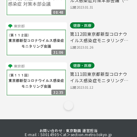
ルス感染症対策本部会議（令
和5年1月31日 16時15分～）
公開
2023.01.31
08:48
健康・医療
第112回東京都新型コロナウ
イルス感染症モニタリング会
議(令和5年1月26日16時15分
公開
2023.01.26
31:06
～)
健康・医療
第111回東京都新型コロナウ
イルス感染症モニタリング会
議(令和5年1月12日14時10分
公開
2023.01.12
32:35
～)
お問い合わせ : 東京動画 運営担当
E-mail：S0014905＜at＞section.metro.tokyo.jp