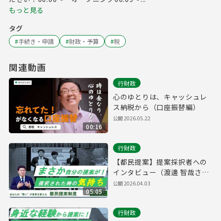
もっと見る
タグ
#
手続き・申請
#
財政・予算
#
税
関連動画
行財政
心のゆとりは、キャッシュレ
ス納税から（口座振替編）
公開
2026.05.22
00:16
行財政
【都民提案】提案採択者への
インタビュー（渡邊 智哉さ
ん）
公開
2026.04.03
05:05
行財政