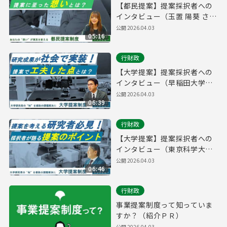
【都民提案】提案採択者への
インタビュー（玉置 陽葵 さ
ん）
公開
2026.04.03
05:16
行財政
【大学提案】提案採択者への
インタビュー（早稲田大学・
小野田 弘士 氏）
公開
2026.04.03
06:39
行財政
【大学提案】提案採択者への
インタビュー（東京科学大
学・蘇原 映誠 氏）
公開
2026.04.03
06:46
行財政
事業提案制度って知っていま
すか？（紹介ＰＲ）
公開
2026.04.03