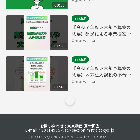
00:53
行財政
【令和７年度東京都予算案の
概要】都民による事業提案制
度
公開
2025.03.24
01:56
行財政
【令和７年度東京都予算案の
概要】地方法人課税の不合理
な見直し
公開
2025.03.24
01:43
お問い合わせ : 東京動画 運営担当
E-mail：S0014905＜at＞section.metro.tokyo.jp
※＜at＞を@に置き換えてメールをお送りください。