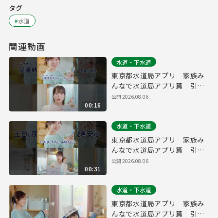
タグ
#
水道
関連動画
水道・下水道
東京都水道局アプリ 家族み
んなで水道局アプリ篇 引っ
越し・防災 縦ver.（１５
公開
2026.08.06
00:16
秒）
水道・下水道
東京都水道局アプリ 家族み
んなで水道局アプリ篇 引っ
越し・防災 縦ver.（３０
公開
2026.08.06
00:31
秒）
水道・下水道
東京都水道局アプリ 家族み
んなで水道局アプリ篇 引っ