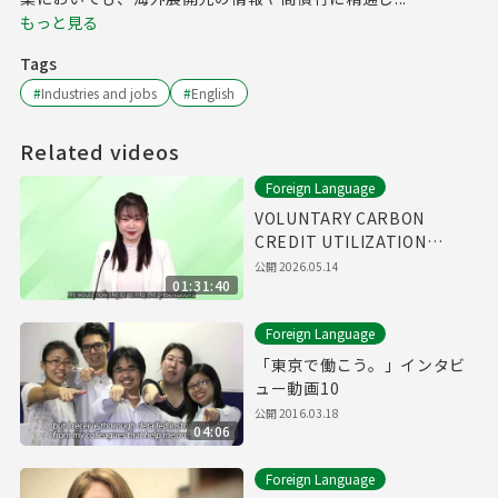
もっと見る
Tags
#
Industries and jobs
#
English
Related videos
Foreign Language
VOLUNTARY CARBON
CREDIT UTILIZATION
WEBINAR
公開
2026.05.14
01:31:40
Foreign Language
「東京で働こう。」インタビ
ュー動画10
公開
2016.03.18
04:06
Foreign Language