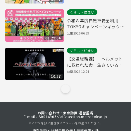
くらし・住まい
令和８年度自転車安全利用
TOKYOキャンペーンキックオ
フイベント
公開
2026.06.29
01:29:04
くらし・住まい
【交通総務課】「ヘルメット
に救われた命」生きているか
ら伝えられるメッセージ
公開
2024.12.24
10:37
お問い合わせ : 東京動画 運営担当
E-mail：S0014905＜at＞section.metro.tokyo.jp
※＜at＞を@に置き換えてメールをお送りください。
東京動画とは
利用規約
個人情報保護方針