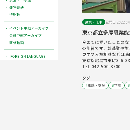
都営交通
行財政
産業・仕事
公開日 2022.04
イベント中継アーカイブ
東京都立多摩職業能
会議中継アーカイブ
今までに働いたことのな
研修動画
の訓練です。製造業や施
見学や入校相談などは随
FOREIGN LANGUAGE
東京都昭島市東町3-6-3
TEL 042-500-8700
タグ
#
相談・支援
#
学校
#