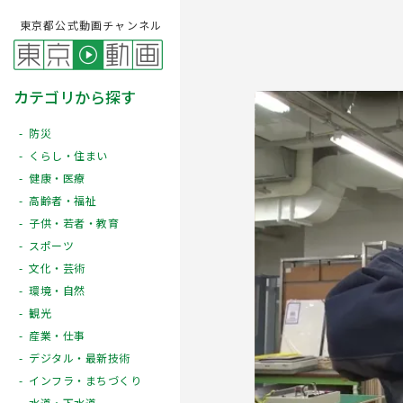
東京都公式動画チャンネル
カテゴリから探す
防災
くらし・住まい
健康・医療
高齢者・福祉
子供・若者・教育
スポーツ
文化・芸術
Play
環境・自然
観光
産業・仕事
デジタル・最新技術
インフラ・まちづくり
水道・下水道