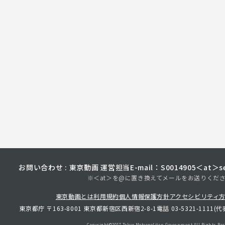
お問い合わせ : 東京動画 運営担当
E-mail：S0014905＜at＞sec
※＜at＞を@に置き換えてメールをお送りくだ
東京動画とは
利用規約
個人情報保護方針
アクセシビリティ
東京都庁 〒163-8001 東京都新宿区西新宿2-8-1
電話 03-5321-1111(代
Copyright©︎2017 Tokyo Metropolitan
Government.All Rights Res