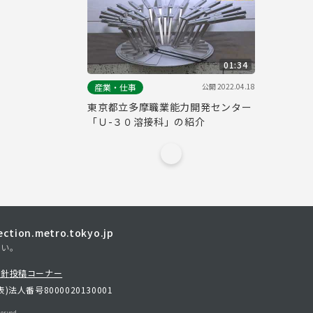
01:34
公開
2022.04.18
産業・仕事
東京都立多摩職業能力開発センター
「Ｕ-３０溶接科」の紹介
tion.metro.tokyo.jp
さい。
方針
投稿コーナー
表)
法人番号8000020130001
erved.