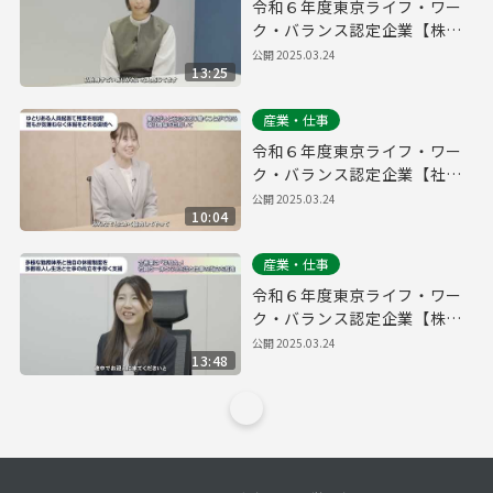
令和６年度東京ライフ・ワー
ク・バランス認定企業【株式
会社QOOLキャリア】
公開
2025.03.24
13:25
産業・仕事
令和６年度東京ライフ・ワー
ク・バランス認定企業【社会
福祉法人大三島育徳会】
公開
2025.03.24
10:04
産業・仕事
令和６年度東京ライフ・ワー
ク・バランス認定企業【株式
会社FIS】
公開
2025.03.24
13:48