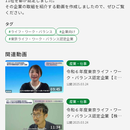
11社を都が認定しました。
その企業の取組を紹介する動画を作成しましたので、ぜひご覧
ください。
タグ
#
ライフ・ワーク・バランス
#
企業向け
#
東京ライフ・ワーク・バランス認定企業
関連動画
産業・仕事
令和６年度東京ライフ・ワー
ク・バランス認定企業【ミラ
イウェブ株式会社】
公開
2025.03.24
09:45
産業・仕事
令和６年度東京ライフ・ワー
ク・バランス認定企業【株式
会社プログレス】
公開
2025.03.24
11:34