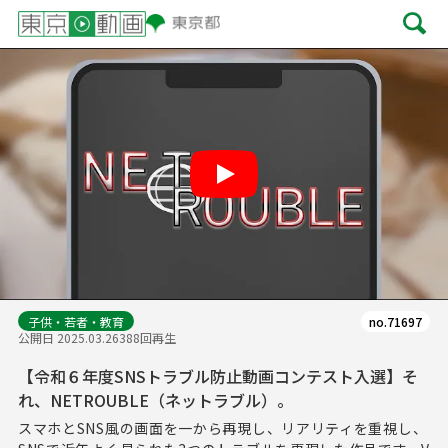
Play
子供・若者・教育
no.71697
公開日 2025.03.26
388回再生
【令和６年度SNSトラブル防止動画コンテスト入選】そ
れ、NETROUBLE（ネットラブル）。
スマホとSNS風の画面を一から再現し、リアリティを重視し、