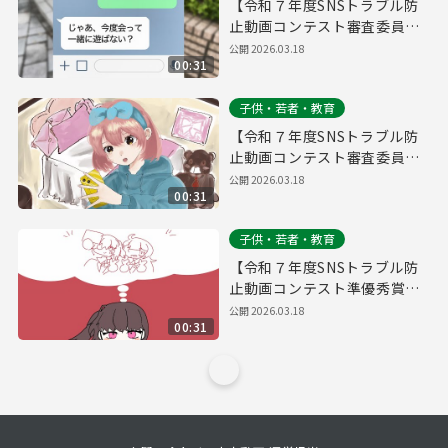
【令和７年度SNSトラブル防
止動画コンテスト審査委員特
別賞】そのアイコン、「真
公開
2026.03.18
00:31
実」だと思う？
子供・若者・教育
【令和７年度SNSトラブル防
止動画コンテスト審査委員長
特別賞】ネットの人と会う時
公開
2026.03.18
00:31
は ちゃんと相手を知ってか
ら！
子供・若者・教育
【令和７年度SNSトラブル防
止動画コンテスト準優秀賞】
会いたい期待
公開
2026.03.18
00:31