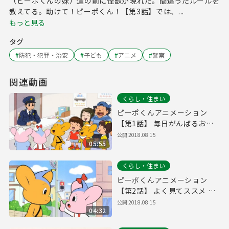
（ピーポくんの妹）達の前に怪獣が現れた。間違ったルールを
教えてる。助けて！ピーポくん！【第3話】では、...
もっと見る
タグ
#
防犯・犯罪・治安
#
子ども
#
アニメ
#
警察
関連動画
くらし・住まい
ピーポくんアニメーション
【第1話】 毎日がんばるおま
わりさん！の巻
公開
2018.08.15
05:55
くらし・住まい
ピーポくんアニメーション
【第2話】 よく見てススメ 青
信号！の巻
公開
2018.08.15
04:32