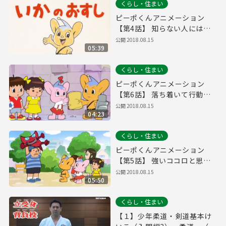
くらし・住まい
ピーポくんアニメーション
【第4話】 知らない人にはつ
いていかない！の巻
公開
2018.08.15
05:39
くらし・住まい
ピーポくんアニメーション
【第6話】 落ち着いて行動す
る！の巻
公開
2018.08.15
04:23
くらし・住まい
ピーポくんアニメーション
【第5話】 強いココロと思い
やり！の巻
公開
2018.08.15
05:50
くらし・住まい
【１】少年柔道・剣道基本け