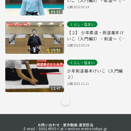
いこ（入門編3）・柔道～（教
養課・少年育成課）
公開
2022.05.16
05:55
くらし・住まい
【２】 少年柔道・剣道基本け
いこ（入門編3）・剣道～（教
養課・少年育成課）
公開
2022.05.16
10:51
くらし・住まい
少年剣道基本けいこ（入門編
２）
公開
2021.11.11
12:47
お問い合わせ : 東京動画 運営担当
E-mail：S0014905＜at＞section.metro.tokyo.jp