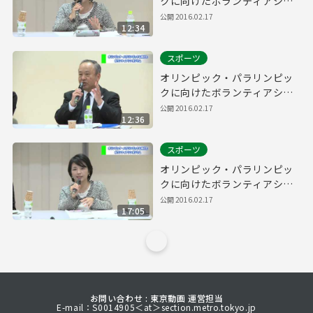
クに向けたボランティアシン
ポジウム(Part7)
公開
2016.02.17
12:34
スポーツ
オリンピック・パラリンピッ
クに向けたボランティアシン
ポジウム(Part5)
公開
2016.02.17
12:36
スポーツ
オリンピック・パラリンピッ
クに向けたボランティアシン
ポジウム(Part4)
公開
2016.02.17
17:05
お問い合わせ : 東京動画 運営担当
E-mail：S0014905＜at＞section.metro.tokyo.jp