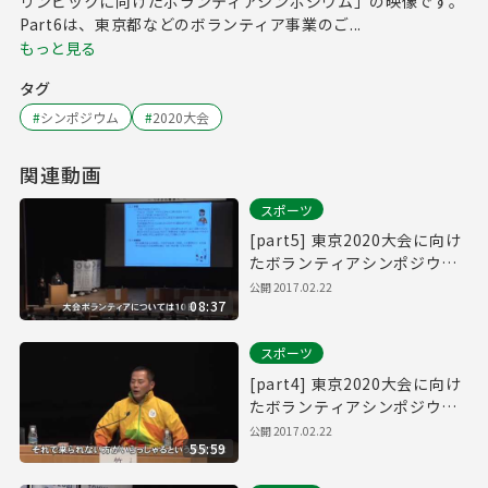
リンピックに向けたボランティアシンポジウム」の映像です。
Part6は、東京都などのボランティア事業のご...
もっと見る
タグ
#
シンポジウム
#
2020大会
関連動画
スポーツ
[part5] 東京2020大会に向け
たボランティアシンポジウム
～リオから東京へ～
公開
2017.02.22
08:37
スポーツ
[part4] 東京2020大会に向け
たボランティアシンポジウム~
リオから東京へ~
公開
2017.02.22
55:59