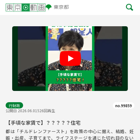
Play
行財政
no.99859
公開日 2026.06.01
526回再生
【手頃な家賃で】？？？？？住宅
都は「チルドレンファースト」を政策の中心に据え、結婚、妊
娠・出産、子育てまで、ライフステージを通じた切れ目のない