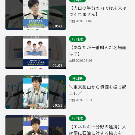
【人口の半分の力では未来は
つくれません】
公開
2026.07.06
00:41
行財政
【あなたが一番叫んだ名場面
は？】
公開
2026.06.26
01:07
行財政
＼東京鉱山から資源を掘り起
こし／
公開
2026.06.19
00:53
行財政
【エネルギー分野の連携】大
統領に石油に対する協力を依