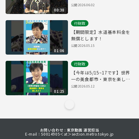
頼
公開
2026.06.02
00:38
行財政
【期間限定】水道基本料金を
無償とします！
公開
2026.05.15
01:06
行財政
【今年は5/15~17です】世界
一の美食都市・東京を楽しみ
ましょう！
公開
2026.05.12
01:25
お問い合わせ : 東京動画 運営担当
E-mail：S0014905＜at＞section.metro.tokyo.jp