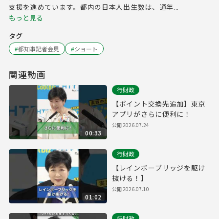
支援を進めています。都内の日本人出生数は、通年...
もっと見る
タグ
#
都知事記者会見
#
ショート
関連動画
行財政
【ポイント交換先追加】東京
アプリがさらに便利に！
公開
2026.07.24
00:33
行財政
【レインボーブリッジを駆け
抜ける！】
公開
2026.07.10
01:02
行財政