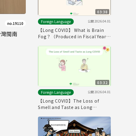
03:38
公開
2026.04.01
Foreign Language
no.19110
【Long COVID】 What is Brain
台灣閩南
Fog？（Produced in Fiscal Year
2025）
03:32
公開
2026.04.01
Foreign Language
【Long COVID】The Loss of
Smell and Taste as Long
COVID（Produced in Fiscal Year
2025）