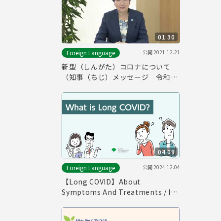
01:30
公開
2021.12.21
Foreign Language
新型（しんがた）コロナについて
（知事（ちじ）メッセージ 令和
（れいわ）3年（ねん）12月（が
つ）21日（にち）「やさしいにほん
ご」）
04:09
公開
2024.12.04
Foreign Language
【Long COVID】About
Symptoms And Treatments / If
You Think You Have Symptoms
of Long COVID （English）