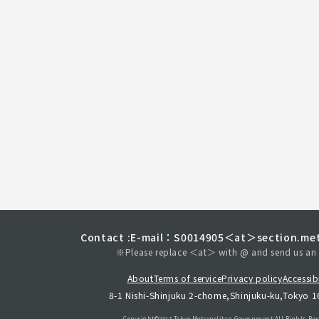
Contact :
E-mail：S0014905＜at＞section.met
※Please replace ＜at＞ with @ and send us an 
About
Terms of service
Privacy policy
Accessibi
8-1 Nishi-Shinjuku 2-chome,Shinjuku-ku,Tokyo 
Copyright©︎2017 Tokyo Metropolitan
Government.All Rights Res