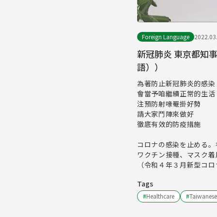
Foreign Language
2022.03
新冠肺炎 東京都知
語））
為著防止新冠肺炎的感染
會當予咱繼續正常的生活
注預防射喙罨掛好勢
請大家鬥陣來做好
徹底有效的防疫措施
コロナの感染を止める。
ワクチン接種、マスク着
（令和４年３月新型コロ
Tags
#
Healthcare
#
Taiwanese