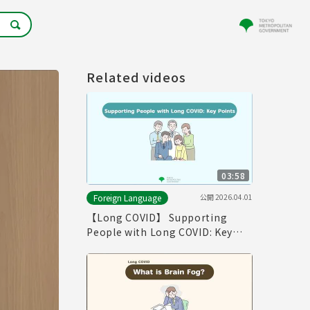
Related videos
03:58
公開
2026.04.01
Foreign Language
【Long COVID】 Supporting
People with Long COVID: Key
Point（Produced in Fiscal Year
2025）