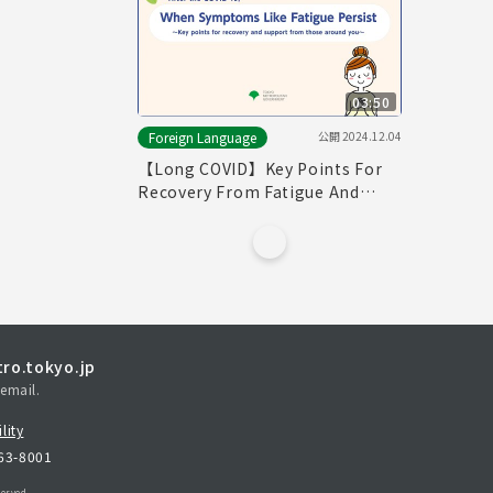
03:50
公開
2024.12.04
Foreign Language
【Long COVID】Key Points For
Recovery From Fatigue And
Supports From Those Around
You (English)
ro.tokyo.jp
email.
lity
163-8001
erved.