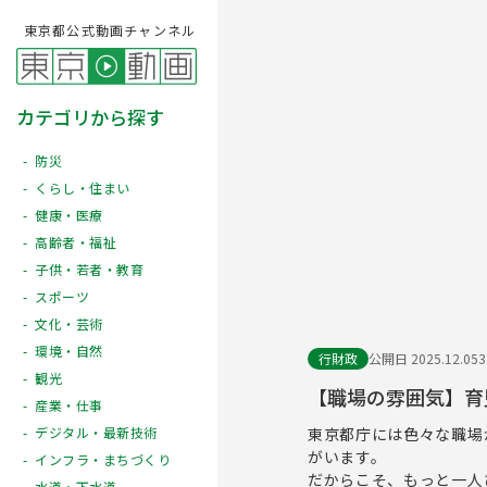
東京都公式動画チャンネル
カテゴリから探す
防災
くらし・住まい
健康・医療
高齢者・福祉
子供・若者・教育
スポーツ
文化・芸術
環境・自然
行財政
公開日 2025.12.05
観光
【職場の雰囲気】育
産業・仕事
東京都庁には色々な職場
デジタル・最新技術
がいます。
インフラ・まちづくり
だからこそ、もっと一人
水道・下水道