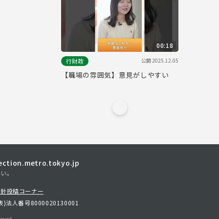
00:18
公開
2025.12.05
行財政
【職場の雰囲気】意見がしやすい
tion.metro.tokyo.jp
さい。
方針
投稿コーナー
表)
法人番号8000020130001
erved.