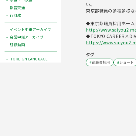
い。
都営交通
東京都職員の多種多様な
行財政
◆東京都職員採用ホーム
http://www.saiyou2.me
イベント中継アーカイブ
◆TOKYO CAREER×D
会議中継アーカイブ
https://www.saiyou2.me
研修動画
タグ
FOREIGN LANGUAGE
#
都職員採用
#
ショート