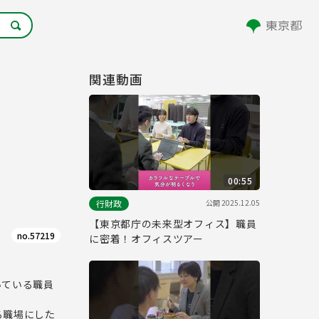
関連動画
00:55
公開
2025.12.05
行財政
【東京都庁の未来型オフィス】職員
no.57219
に密着！オフィスツアー
いている職員
る職場にした