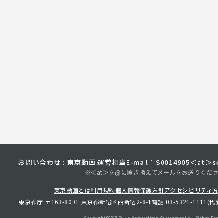
お問い合わせ : 東京動画 運営担当
E-mail：S0014905＜at＞sec
※＜at＞を@に置き換えてメールをお送りくだ
東京動画とは
利用規約
個人情報保護方針
アクセシビリティ
東京都庁 〒163-8001 東京都新宿区西新宿2-8-1
電話 03-5321-1111(代
Copyright©︎2017 Tokyo Metropolitan
Government.All Rights Res