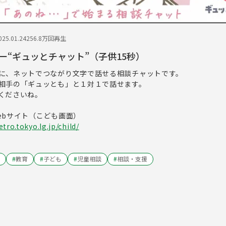
25.01.24
256.8万回再生
ー“ギュッとチャット”（子供15秒）
に、ネットでつながり文字で話せる相談チャットです。
相手の「ギュッとも」と１対１で話せます。
くださいね。
ebサイト（こども画面）
tro.tokyo.lg.jp/child/
#
教育
#
子ども
#
児童相談
#
相談・支援