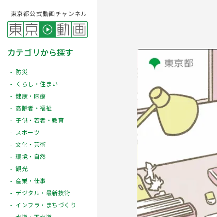
東京都公式動画チャンネル
カテゴリから探す
防災
くらし・住まい
健康・医療
高齢者・福祉
子供・若者・教育
スポーツ
文化・芸術
Play
環境・自然
観光
産業・仕事
デジタル・最新技術
インフラ・まちづくり
水道・下水道