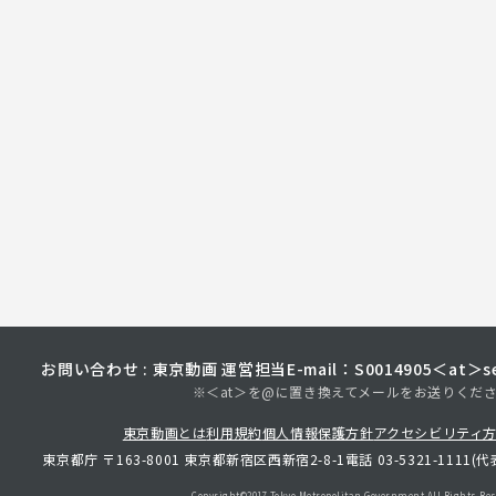
お問い合わせ : 東京動画 運営担当
E-mail：S0014905＜at＞sec
※＜at＞を@に置き換えてメールをお送りくだ
東京動画とは
利用規約
個人情報保護方針
アクセシビリティ
東京都庁 〒163-8001 東京都新宿区西新宿2-8-1
電話 03-5321-1111(代
Copyright©︎2017 Tokyo Metropolitan
Government.All Rights Res