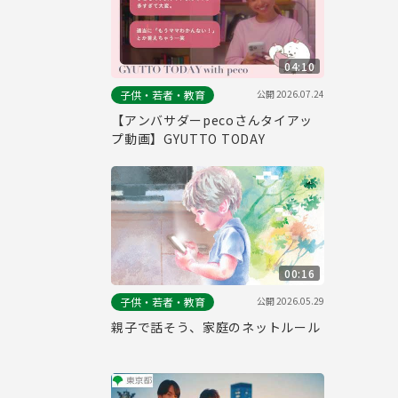
04:10
公開
2026.07.24
子供・若者・教育
【アンバサダーpecoさんタイアッ
プ動画】GYUTTO TODAY
00:16
公開
2026.05.29
子供・若者・教育
親子で話そう、家庭のネットルール