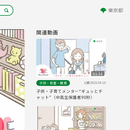
関連動画
01:31
公開
2025.04.10
子供・若者・教育
子供・子育てメンター“ギュッとチ
ャット”（中高生保護者90秒）