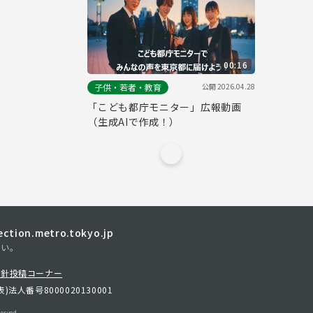
00:16
公開
2026.04.28
子供・若者・教育
「こども都庁モニター」広報動画
（生成AIで作成！）
tion.metro.tokyo.jp
さい。
方針
投稿コーナー
表)
法人番号8000020130001
erved.