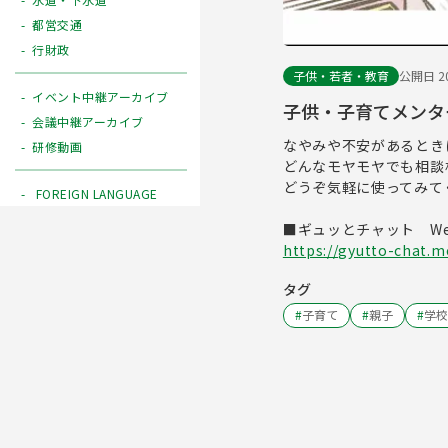
都営交通
行財政
子供・若者・教育
公開日 20
イベント中継アーカイブ
子供・子育てメンタ
会議中継アーカイブ
なやみや不安があるとき
研修動画
どんなモヤモヤでも相談
どうぞ気軽に使ってみて
FOREIGN LANGUAGE
■ギュッとチャット W
https://gyutto-chat.me
タグ
#
子育て
#
親子
#
学校