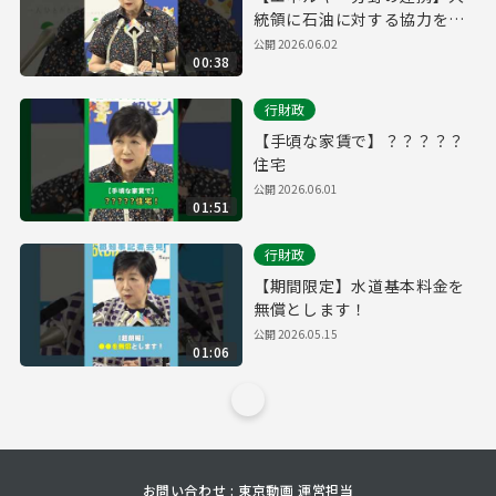
統領に石油に対する協力を依
頼
公開
2026.06.02
00:38
行財政
【手頃な家賃で】？？？？？
住宅
公開
2026.06.01
01:51
行財政
【期間限定】水道基本料金を
無償とします！
公開
2026.05.15
01:06
お問い合わせ : 東京動画 運営担当