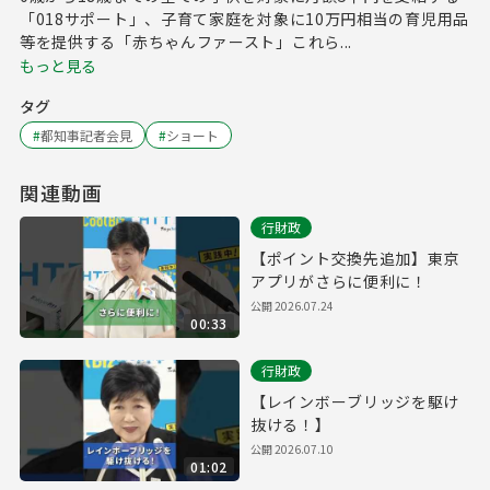
「018サポート」、子育て家庭を対象に10万円相当の育児用品
等を提供する「赤ちゃんファースト」これら...
もっと見る
タグ
#
都知事記者会見
#
ショート
関連動画
行財政
【ポイント交換先追加】東京
アプリがさらに便利に！
公開
2026.07.24
00:33
行財政
【レインボーブリッジを駆け
抜ける！】
公開
2026.07.10
01:02