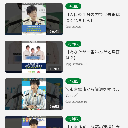
行財政
【人口の半分の力では未来は
つくれません】
公開
2026.07.06
00:41
行財政
【あなたが一番叫んだ名場面
は？】
公開
2026.06.26
01:07
行財政
＼東京鉱山から資源を掘り起
こし／
公開
2026.06.19
00:53
行財政
【エネルギー分野の連携】大