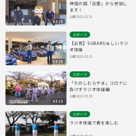
神話の国「出雲」から参加し
ます！
公開
2021.03.31
03:19
スポーツ
【必見】SUBARUぁしいラジ
オ体操
公開
2021.03.31
03:18
スポーツ
「たのしむらやま」コロナに
負けずラジオ体操編
公開
2021.03.29
03:13
スポーツ
ラジオ体操で春を楽しむ
公開
2020.09.02