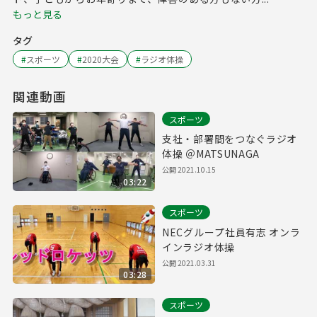
もっと見る
タグ
#
スポーツ
#
2020大会
#
ラジオ体操
関連動画
スポーツ
支社・部署間をつなぐラジオ
体操 ＠MATSUNAGA
公開
2021.10.15
03:22
スポーツ
NECグループ社員有志 オンラ
インラジオ体操
公開
2021.03.31
03:28
スポーツ