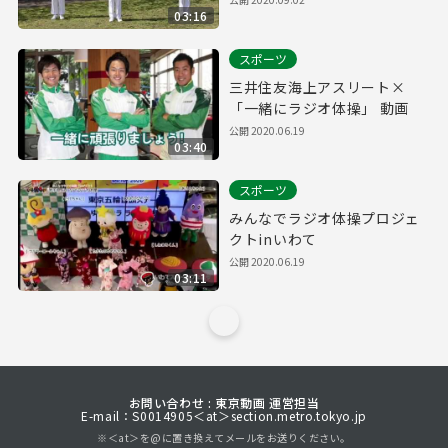
03:16
スポーツ
三井住友海上アスリート×
「一緒にラジオ体操」 動画
公開
2020.06.19
03:40
スポーツ
みんなでラジオ体操プロジェ
クトinいわて
公開
2020.06.19
03:11
お問い合わせ : 東京動画 運営担当
E-mail：S0014905＜at＞section.metro.tokyo.jp
※＜at＞を@に置き換えてメールをお送りください。