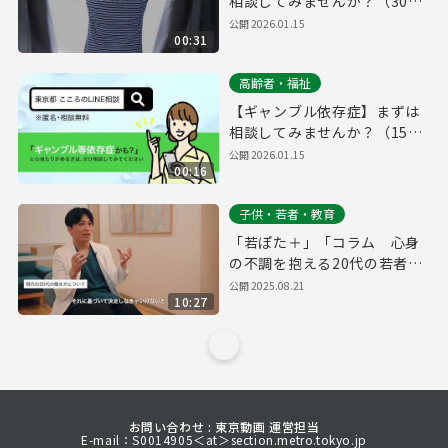
相談してみませんか？（30秒
ver.）
公開
2026.01.15
00:31
高齢者・福祉
【ギャンブル依存症】まずは
相談してみませんか？（15秒
ver.）
公開
2026.01.15
00:16
子供・若者・教育
「若ぽた＋」「コラム 心身
の不調を抱える20代の若者に
向けて」（早稲田メンタルク
公開
2025.08.21
10:27
リニック 院長 益田裕介さ
ん）
お問い合わせ : 東京動画 運営担当
E-mail：S0014905＜at＞section.metro.tokyo.jp