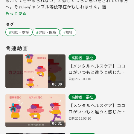
めたくてもやめられない」と感じてつらい思いをされている方
へ。それはギャンブル等依存症かもしれません。適...
もっと見る
タグ
#
相談・支援
#
健康・医療
#
福祉
関連動画
高齢者・福祉
【メンタルヘルスケア】ココ
ロがいつもと違うと感じた
ら、専門家に相談してみませ
公開
2026.03.10
00:30
んか？（縦動画ver.）
高齢者・福祉
【メンタルヘルスケア】ココ
ロがいつもと違うと感じた
ら、専門家に相談してみませ
公開
2026.03.10
00:31
んか？（横動画ver.）