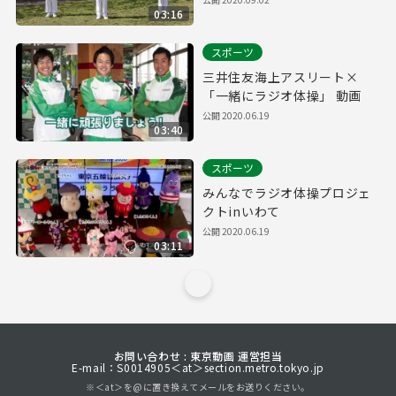
03:16
スポーツ
三井住友海上アスリート×
「一緒にラジオ体操」 動画
公開
2020.06.19
03:40
スポーツ
みんなでラジオ体操プロジェ
クトinいわて
公開
2020.06.19
03:11
お問い合わせ : 東京動画 運営担当
E-mail：S0014905＜at＞section.metro.tokyo.jp
※＜at＞を@に置き換えてメールをお送りください。