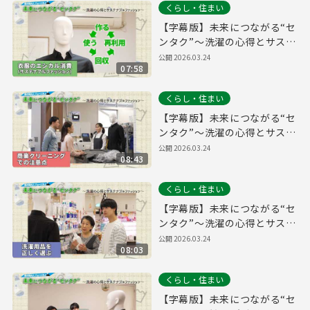
くらし・住まい
【字幕版】未来につながる“セ
ンタク”～洗濯の心得とサステ
ナブルファッション～【衣類
公開
2026.03.24
07:58
のエシカル消費（サステナブ
ルファッション）編】
くらし・住まい
【字幕版】未来につながる“セ
ンタク”～洗濯の心得とサステ
ナブルファッション～【商業
公開
2026.03.24
08:43
クリーニングでの注意点編】
くらし・住まい
【字幕版】未来につながる“セ
ンタク”～洗濯の心得とサステ
ナブルファッション～【洗濯
公開
2026.03.24
08:03
用品を正しく選ぶ編】
くらし・住まい
【字幕版】未来につながる“セ