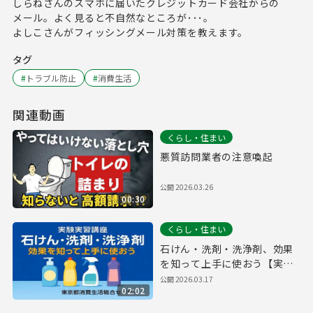
しらねさんのスマホに届いたクレジットカード会社からの
メール。よく見ると不自然なところが･･･。
よしこさんがフィッシングメール対策を教えます。
タグ
#
トラブル防止
#
消費生活
関連動画
くらし・住まい
悪質訪問業者の注意喚起
公開
2026.03.26
00:30
くらし・住まい
石けん・洗剤・洗浄剤、効果
を知って上手に使おう【実験
実習講座より】
公開
2026.03.17
02:02