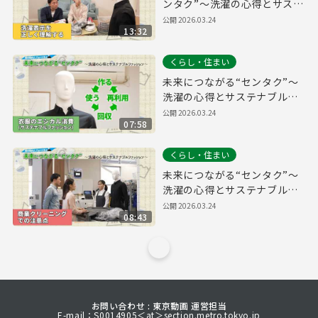
ンタク”～洗濯の心得とサステ
ナブルファッション～【洗濯
公開
2026.03.24
13:32
表示を正しく理解する編】
くらし・住まい
未来につながる“センタク”～
洗濯の心得とサステナブルフ
ァッション～【衣類のエシカ
公開
2026.03.24
07:58
ル消費（サステナブルファッ
ション）編】
くらし・住まい
未来につながる“センタク”～
洗濯の心得とサステナブルフ
ァッション～【商業クリーニ
公開
2026.03.24
08:43
ングでの注意点編】
お問い合わせ : 東京動画 運営担当
E-mail：S0014905＜at＞section.metro.tokyo.jp