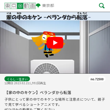
Play
くらし・住まい
no.72500
公開日 2023.02.21
1,991回再生
【家の中のキケン】ベランダから転落
子供にとって家の中でのキケンな場所と注意点について、親子
で見て学べるショートアニメです。
ぜひほかの動画もご覧ください。