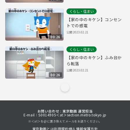
くらし・住まい
【家の中のキケン】コンセン
トでの感電
公開
2023.02.21
00:26
くらし・住まい
【家の中のキケン】ふみ台か
ら転落
公開
2023.02.21
00:26
お問い合わせ : 東京動画 運営担当
E-mail：S0014905＜at＞section.metro.tokyo.jp
※＜at＞を@に置き換えてメールをお送りください。
東京動画とは
利用規約
個人情報保護方針