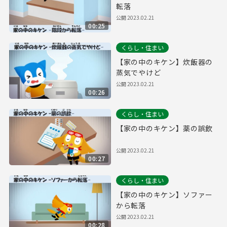
転落
公開
2023.02.21
00:25
くらし・住まい
【家の中のキケン】炊飯器の
蒸気でやけど
公開
2023.02.21
00:26
くらし・住まい
【家の中のキケン】薬の誤飲
公開
2023.02.21
00:27
くらし・住まい
【家の中のキケン】ソファー
から転落
公開
2023.02.21
00:28