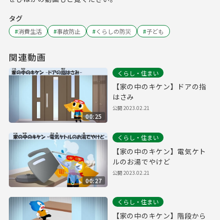
タグ
#
消費生活
#
事故防止
#
くらしの防災
#
子ども
関連動画
くらし・住まい
【家の中のキケン】ドアの指
はさみ
公開
2023.02.21
00:25
くらし・住まい
【家の中のキケン】電気ケト
ルのお湯でやけど
公開
2023.02.21
00:27
くらし・住まい
【家の中のキケン】階段から