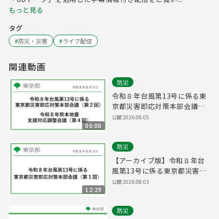
もっと見る
タグ
#
防災・災害
#
ライブ配信
関連動画
防災
令和８年台風第13号に係る東
京都災害即応対策本部会議
（第２回）/ 令和８年熊本地震
公開
2026.08.05
00:00
支援対応調整会議（第４回）
(令和8年8月5日 16時00分～)
防災
【アーカイブ版】令和８年台
風第13号に係る東京都災害即
応対策本部会議（第１回）(令
公開
2026.08.03
12:29
和8年8月3日 15時10分～)
防災