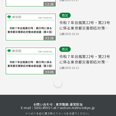
12:28
防災
令和７年台風第22号・第23号
に係る東京都災害即応対策本
部会議（第４回）
公開
2025.10.14
32:28
防災
令和７年台風第22号・第23号
に係る東京都災害即応対策本
部会議（第３回）
公開
2025.10.12
33:09
お問い合わせ : 東京動画 運営担当
E-mail：S0014905＜at＞section.metro.tokyo.jp
※＜at＞を@に置き換えてメールをお送りください。