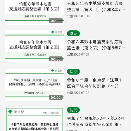
令和８年熊本地震支援対応調
整会議（第３回）(令和8年7月
30日 16時00分～)
公開
2026.07.30
00:00
防災
令和８年熊本地震支援対応調
整会議（第２回）(令和8年7月
29日 11時00分～)
公開
2026.07.29
00:00
防災
令和８年度 東京都・江戸川
区合同総合防災訓練（本部審
議訓練）（令和８年７月３
公開
2026.07.02
00:00
日）
防災
令和７年台風第22号・第23号
に係る東京都災害即応対策本
部会議（第５回）
公開
2025.11.27