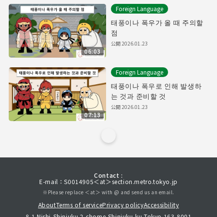
Foreign Language
태풍이나 폭우가 올 때 주의할
점
公開
2026.01.23
06:03
Foreign Language
태풍이나 폭우로 인해 발생하
는 것과 준비할 것
公開
2026.01.23
07:13
Contact :
E-mail：S0014905＜at＞section.metro.tokyo.jp
※Please replace ＜at＞ with @ and send us an email.
About
Terms of service
Privacy policy
Accessibility
8-1 Nishi-Shinjuku 2-chome,Shinjuku-ku,Tokyo 163-8001