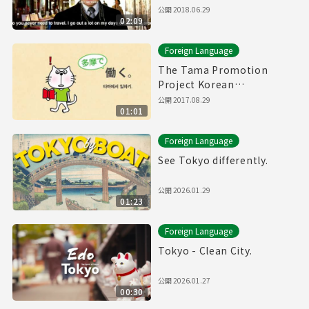
Yurakucho, Hiroo, etc.
公開
2018.06.29
02:09
Foreign Language
The Tama Promotion
Project Korean
Movie(60sec.)
公開
2017.08.29
01:01
Foreign Language
See Tokyo differently.
公開
2026.01.29
01:23
Foreign Language
Tokyo - Clean City.
公開
2026.01.27
00:30