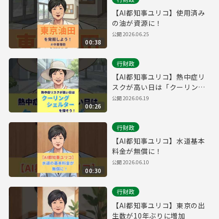
【AI都知事ユリコ】使用済み
の油が資源に！
公開
2026.06.25
00:38
行財政
【AI都知事ユリコ】熱中症リ
スクが高い日は「クーリング
シェルター」を探そう！
公開
2026.06.19
00:26
行財政
【AI都知事ユリコ】水道基本
料金が無償に！
公開
2026.06.10
00:30
行財政
【AI都知事ユリコ】東京の出
生数が10年ぶりに増加