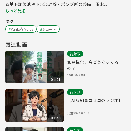
る地下調節池や下水道幹線・ポンプ所の整備、雨水...
もっと見る
タグ
#
Yuriko’s Voice
#
ショート
関連動画
行財政
無電柱化、今どうなってる
の？
公開
2026.08.06
01:21
行財政
【AI都知事ユリコのラジオ】
公開
2026.07.07
00:43
行財政