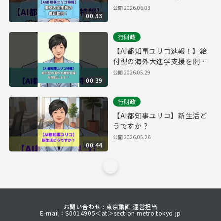
公開
2026.06.03
00:33
行財政
【AI都知事ユリコ速報！】給
付型の海外大進学支援を開始
します！
公開
2026.05.29
00:39
行財政
【AI都知事ユリコ】新生活ど
うですか？
公開
2026.05.26
00:44
お問い合わせ : 東京動画 運営担当
E-mail：S0014905＜at＞section.metro.tokyo.jp