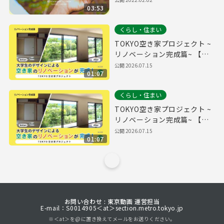
03:53
くらし・住まい
TOKYO空き家プロジェクト ~
リノベーション完成篇~ 【字
幕無し】
公開
2026.07.15
01:07
くらし・住まい
TOKYO空き家プロジェクト ~
リノベーション完成篇~ 【字
幕有り】
公開
2026.07.15
01:07
お問い合わせ : 東京動画 運営担当
E-mail：S0014905＜at＞section.metro.tokyo.jp
※＜at＞を@に置き換えてメールをお送りください。