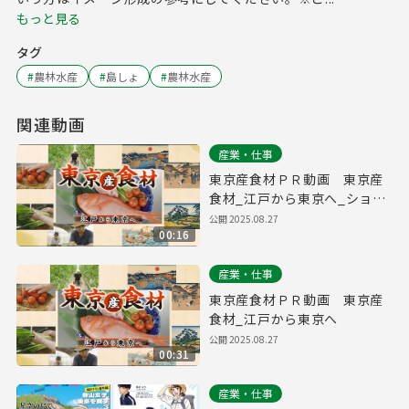
もっと見る
タグ
#
農林水産
#
島しょ
#
農林水産
関連動画
産業・仕事
東京産食材ＰＲ動画 東京産
食材_江戸から東京へ_ショー
トバージョン
公開
2025.08.27
00:16
産業・仕事
東京産食材ＰＲ動画 東京産
食材_江戸から東京へ
公開
2025.08.27
00:31
産業・仕事