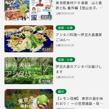
東京産食材ＰＲ漫画 山と食
欲と私 番外編【登山女子、東
京を食す】vol.3（水産物編）
公開
2025.03.10
02:51
産業・仕事
アシタバ料理～伊豆大島農家
ごはん～
公開
2022.03.25
02:07
産業・仕事
伊豆大島のアシタバお届けし
ます
公開
2022.03.25
01:06
観光
【レモン目線】 東京の島を味
わおう！ ～小笠原諸島・母島
～
公開
2022.02.02