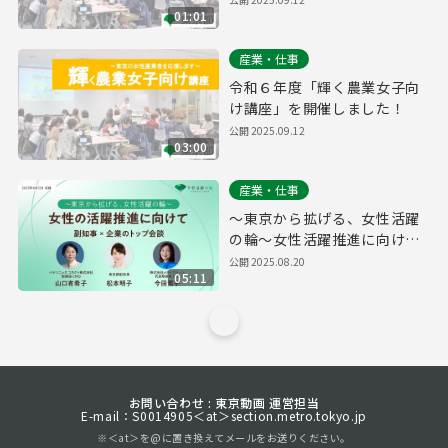
01:01
産業・仕事
令和６年度「輝く農業女子向
け講座」を開催しました！
公開
2025.09.12
03:00
産業・仕事
～東京から拡げる、女性活躍
の輪～女性活躍推進に向け
て 副知事×企業のトップ会
公開
2025.08.20
05:11
談
お問い合わせ : 東京動画 運営担当
E-mail：S0014905＜at＞section.metro.tokyo.jp
※＜at＞を@に置き換えてメールをお送りください。