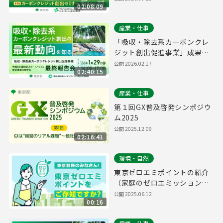
02:08:09
ンクレジット創出支援事業】
産業・仕事
「吸収・除去系カーボンクレ
ジット創出促進事業」成果報
告会
公開
2026.02.17
02:40:15
産業・仕事
第１回GX普及啓発シンポジウ
ム2025
公開
2025.12.09
02:16:41
環境・自然
東京ゼロエミポイントの紹介
（家庭のゼロエミッション行
動推進事業）
公開
2025.06.12
00:16