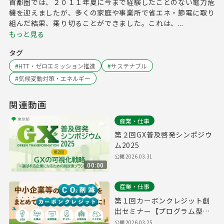
首都圏では、２０１１年夏に今まで経験したことのない電力危
機を迎えましたが、多くの家庭や事業所で省エネ・節電に取り
組んだ結果、乗り切ることができました。これは、...
もっと見る
タグ
#
HTT・ゼロエミッション推進
#
サステナブル
#
気候変動対策・エネルギー
関連動画
産業・仕事
第２回GX普及啓発シンポジウ
ム2025
公開
2026.03.31
00:00
産業・仕事
第１回カーボンクレジット創
出セミナー【プログラム型プ
ロジェクトを活用したカーボ
公開
2026.03.25