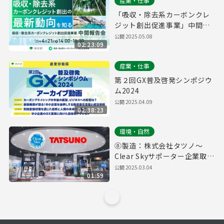
産業・仕事
「吸収・除去系カーボンクレ
ジット創出促進事業」中間報
告会
公開
2025.05.08
02:23:09
産業・仕事
第２回GX普及啓発シンポジウ
ム2024
公開
2025.04.09
02:38:23
環境・自然
⑧製造：株式会社タツノ～
Clear Skyサポーター企業取組
紹介～
公開
2025.03.04
01:59