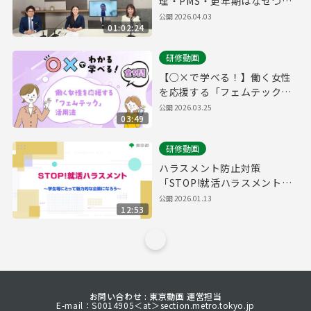
理・PMS・更年期はなぜつら
い？男女の健康課題を専門家
公開
2026.04.03
01:02:24
がわかりやすく解説！
研修動画
【○×で学べる！】働く女性
を応援する「フェムテック」
活用法
公開
2026.03.25
03:49
研修動画
ハラスメント防止対策
「STOP!就活ハラスメント～
学生等にとって魅力的な企業
公開
2026.01.13
12:53
になろう～」
お問い合わせ : 東京動画 運営担当
E-mail：S0014905＜at＞section.metro.tokyo.jp