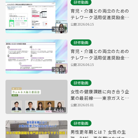
研修動画
育児・介護との両立のための
テレワーク活用促進奨励金
研修動画②
公開
2026.06.15
39:55
研修動画
育児・介護との両立のための
テレワーク活用促進奨励金
研修動画①
公開
2026.06.15
25:23
研修動画
女性の健康課題に向き合う企
業の最前線──東京ガスと
SAKURUGが語る、社内制度
公開
2026.05.01
42:01
改革・意識醸成の実例座談会
研修動画
男性更年期とは？ 女性の生