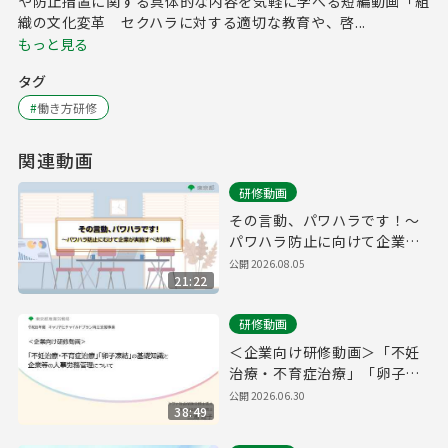
や防止措置に関する具体的な内容を気軽に学べる短編動画「組
織の文化変革 セクハラに対する適切な教育や、啓...
もっと見る
タグ
#
働き方研修
関連動画
研修動画
その言動、パワハラです！～
パワハラ防止に向けて企業が
実施すべき対策～
公開
2026.08.05
21:22
研修動画
＜企業向け研修動画＞「不妊
治療・不育症治療」「卵子凍
結」の基礎知識と企業等の人
公開
2026.06.30
38:49
事労務管理について