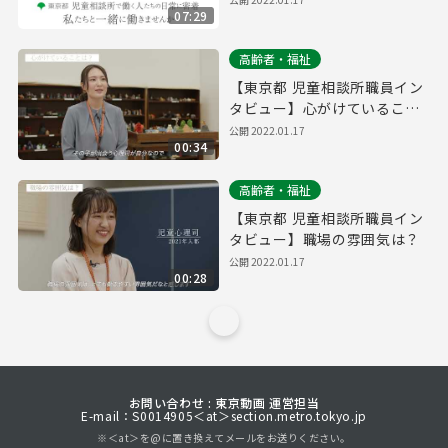
07:29
高齢者・福祉
【東京都 児童相談所職員イン
タビュー】心がけていること
は？
公開
2022.01.17
00:34
高齢者・福祉
【東京都 児童相談所職員イン
タビュー】職場の雰囲気は？
公開
2022.01.17
00:28
お問い合わせ : 東京動画 運営担当
E-mail：S0014905＜at＞section.metro.tokyo.jp
※＜at＞を@に置き換えてメールをお送りください。