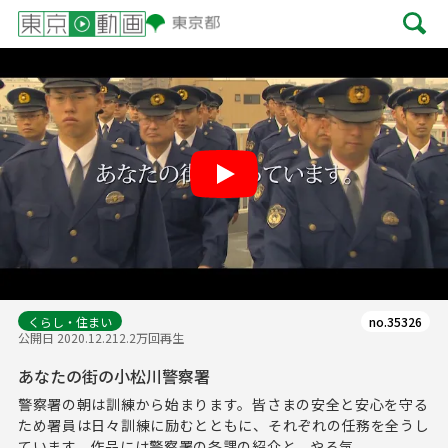
Play
くらし・住まい
no.35326
公開日 2020.12.21
2.2万回再生
あなたの街の小松川警察署
警察署の朝は訓練から始まります。皆さまの安全と安心を守る
ため署員は日々訓練に励むとともに、それぞれの任務を全うし
ています。作品には警察署の各課の紹介と、やる気...