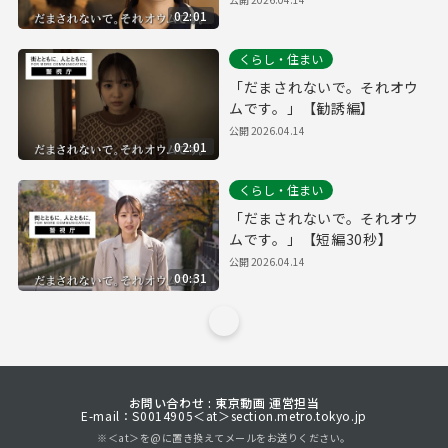
02:01
くらし・住まい
「だまされないで。それオウ
ムです。」【勧誘編】
公開
2026.04.14
02:01
くらし・住まい
「だまされないで。それオウ
ムです。」【短編30秒】
公開
2026.04.14
00:31
お問い合わせ : 東京動画 運営担当
E-mail：S0014905＜at＞section.metro.tokyo.jp
※＜at＞を@に置き換えてメールをお送りください。