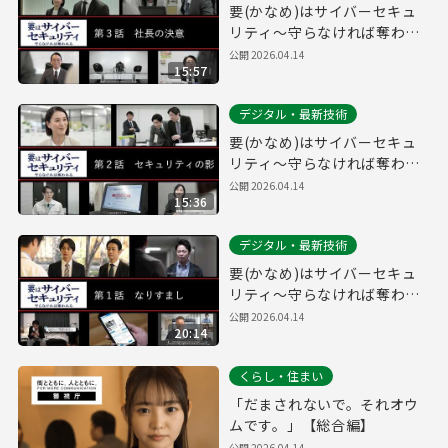
要(かなめ)はサイバーセキュ
リティ～守らなければ奪われ
る～第３話「社長の決意」(経
公開
2026.04.14
15:57
営層向け)
デジタル・最新技術
要(かなめ)はサイバーセキュ
リティ～守らなければ奪われ
る～第２話「セキュリティの
公開
2026.04.14
15:36
影」(システム管理者向け)
デジタル・最新技術
要(かなめ)はサイバーセキュ
リティ～守らなければ奪われ
る～第１話「なりすまし」(一
公開
2026.04.14
20:14
般社員向け)
くらし・住まい
「だまされないで。それオウ
ムです。」【総合編】
公開
2026.04.14