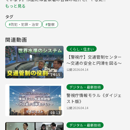
もっと見る
タグ
#
防犯・犯罪・治安
#
警察
関連動画
くらし・住まい
【警視庁】交通管制センター
～交通の安全と円滑を図る～
公開
2026.04.14
14:15
デジタル・最新技術
警視庁情報モラル《ダイジェ
スト版》
公開
2026.04.14
08:13
デジタル・最新技術