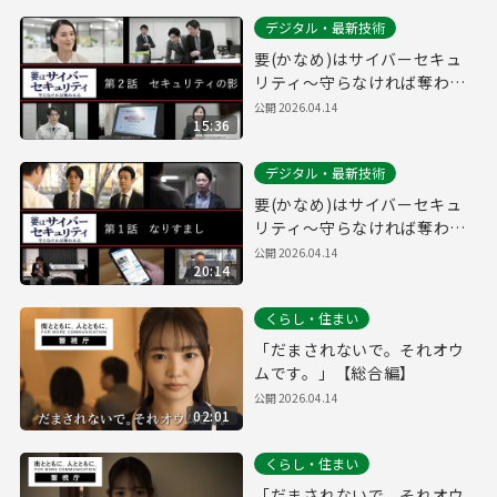
デジタル・最新技術
要(かなめ)はサイバーセキュ
リティ～守らなければ奪われ
る～第２話「セキュリティの
公開
2026.04.14
15:36
影」(システム管理者向け)
デジタル・最新技術
要(かなめ)はサイバーセキュ
リティ～守らなければ奪われ
る～第１話「なりすまし」(一
公開
2026.04.14
20:14
般社員向け)
くらし・住まい
「だまされないで。それオウ
ムです。」【総合編】
公開
2026.04.14
02:01
くらし・住まい
「だまされないで。それオウ