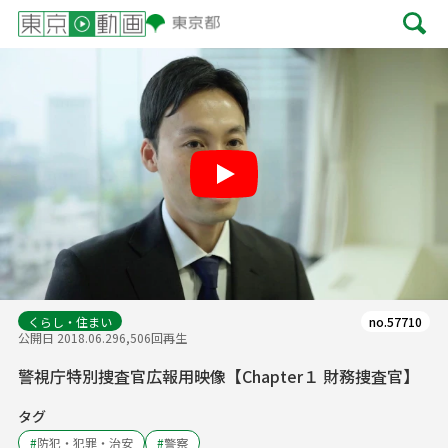
Play
くらし・住まい
no.57710
公開日 2018.06.29
6,506回再生
警視庁特別捜査官広報用映像【Chapter１ 財務捜査官】
タグ
#
防犯・犯罪・治安
#
警察