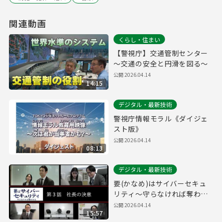
関連動画
くらし・住まい
【警視庁】交通管制センター
～交通の安全と円滑を図る～
公開
2026.04.14
14:15
デジタル・最新技術
警視庁情報モラル《ダイジェ
スト版》
公開
2026.04.14
08:13
デジタル・最新技術
要(かなめ)はサイバーセキュ
リティ～守らなければ奪われ
る～第３話「社長の決意」(経
公開
2026.04.14
15:57
営層向け)