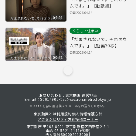
ムです。」【勧誘編】
公開
2026.04.14
02:01
くらし・住まい
「だまされないで。それオウ
ムです。」【短編30秒】
公開
2026.04.14
00:31
お問い合わせ : 東京動画 運営担当
E-mail：S0014905＜at＞section.metro.tokyo.jp
※＜at＞を@に置き換えてメールをお送りください。
東京動画とは
利用規約
個人情報保護方針
アクセシビリティ方針
投稿コーナー
東京都庁 〒163-8001 東京都新宿区西新宿2-8-1
電話 03-5321-1111(代表)
法人番号8000020130001