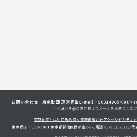
お問い合わせ : 東京動画 運営担当
E-mail：S0014905＜at＞sec
※＜at＞を@に置き換えてメールをお送りくだ
東京動画とは
利用規約
個人情報保護方針
アクセシビリティ
東京都庁 〒163-8001 東京都新宿区西新宿2-8-1
電話 03-5321-1111(代
Copyright©︎2017 Tokyo Metropolitan
Government.All Rights Res