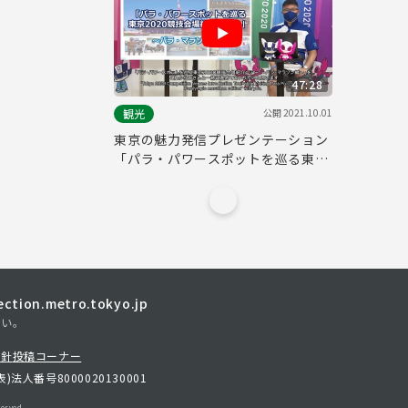
47:28
公開
2021.10.01
観光
東京の魅力発信プレゼンテーション
「パラ・パワースポットを巡る東京
2020競技会場紹介ツアー ～パラ・
マラソン編～」
tion.metro.tokyo.jp
さい。
方針
投稿コーナー
表)
法人番号8000020130001
erved.