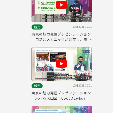
26:54
公開
2021.10.01
観光
東京の魅力発信プレゼンテーション
「自然とメカニックが共存し、癒し
と躍動を感じるまち 東京都稲城市の
ご紹介」
28:11
公開
2021.10.01
観光
東京の魅力発信プレゼンテーション
「来～る大田区／Cool Ota-ku」