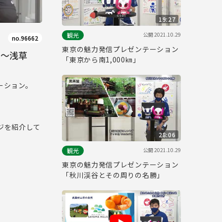
19:27
公開
2021.10.29
観光
no.96662
東京の魅力発信プレゼンテーション
 ～浅草
「東京から南1,000㎞」
ーション。
ジを紹介して
28:06
公開
2021.10.29
観光
東京の魅力発信プレゼンテーション
「秋川渓谷とその周りの名勝」