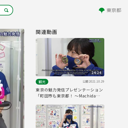
関連動画
24:24
公開
2021.10.29
観光
東京の魅力発信プレゼンテーション
「町田市も東京都！ ～Machida
City～」