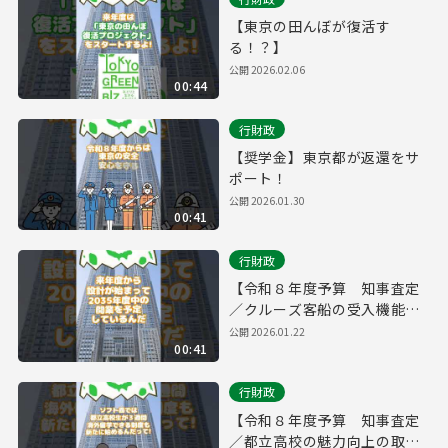
【東京の田んぼが復活す
る！？】
公開
2026.02.06
00:44
行財政
【奨学金】東京都が返還をサ
ポート！
公開
2026.01.30
00:41
行財政
【令和８年度予算 知事査定
／クルーズ客船の受入機能を
強化】
公開
2026.01.22
00:41
行財政
【令和８年度予算 知事査定
／都立高校の魅力向上の取