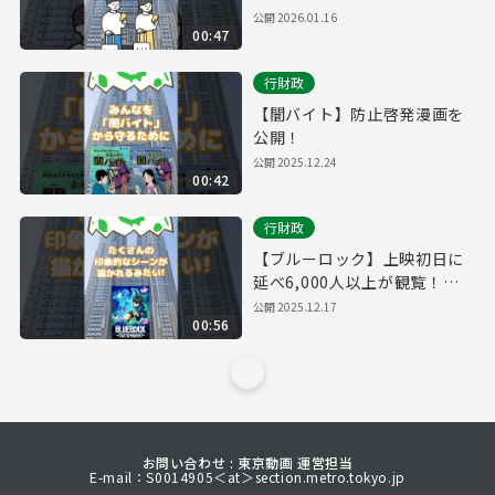
組】
公開
2026.01.16
00:47
行財政
【闇バイト】防止啓発漫画を
公開！
公開
2025.12.24
00:42
行財政
【ブルーロック】上映初日に
延べ6,000人以上が観覧！都
庁プロジェクションマッピン
公開
2025.12.17
00:56
グに超人気サッカーアニメが
登場！
お問い合わせ : 東京動画 運営担当
E-mail：S0014905＜at＞section.metro.tokyo.jp