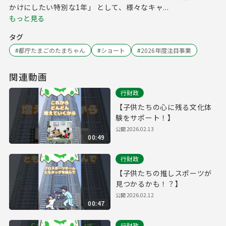
かけにしたい特別な1年」 として、様々なキャ...
もっと見る
タグ
#
都庁たまごのたまちゃん
#
ショート
#
2026年度注目事業
関連動画
行財政
【子供たちの心に残る文化体
験をサポート！】
公開
2026.02.13
00:49
行財政
【子供たちの推しスポーツが
見つかるかも！？】
公開
2026.02.12
00:47
行財政