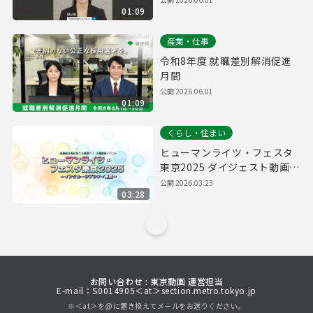
01:09
産業・仕事
令和8年度 就職差別解消促進
月間
公開
2026.06.01
01:09
くらし・住まい
ヒューマンライツ・フェスタ
東京2025 ダイジェスト動画
（ショートver.）
公開
2026.03.23
03:28
お問い合わせ : 東京動画 運営担当
E-mail：S0014905＜at＞section.metro.tokyo.jp
※＜at＞を@に置き換えてメールをお送りください。