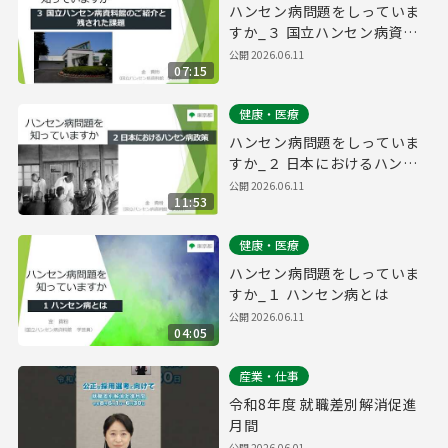
ハンセン病問題をしっていま
すか_３ 国立ハンセン病資料
館のご紹介と残された課題
公開
2026.06.11
07:15
健康・医療
ハンセン病問題をしっていま
すか_２ 日本におけるハンセ
ン病政策
公開
2026.06.11
11:53
健康・医療
ハンセン病問題をしっていま
すか_１ ハンセン病とは
公開
2026.06.11
04:05
産業・仕事
令和8年度 就職差別解消促進
月間
公開
2026.06.01