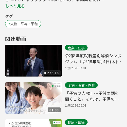
もっと見る
タグ
#
人権・平等・平和
関連動画
産業・仕事
令和8年度就職差別解消シンポ
ジウム（令和8年6月4日(木)開
催）
公開
2026.07.01
01:33:16
子供・若者・教育
「子供の人権」～子供の話を
聞くこと。それは、子供の人
権を守ること。～
公開
2026.06.01
01:00
健康・医療