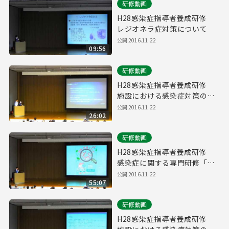
研修動画
H28感染症指導者養成研修
レジオネラ症対策について
公開
2016.11.22
09:56
研修動画
H28感染症指導者養成研修
施設における感染症対策の取
組事例（成幸ホーム）
公開
2016.11.22
26:02
研修動画
H28感染症指導者養成研修
感染症に関する専門研修「高
齢者の結核について」
公開
2016.11.22
55:07
研修動画
H28感染症指導者養成研修