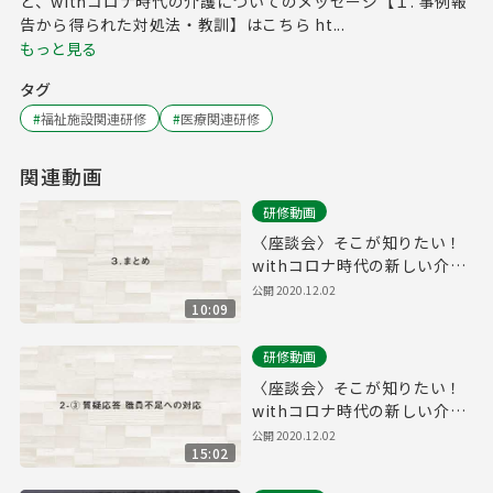
と、withコロナ時代の介護についてのメッセージ【１. 事例報
告から得られた対処法・教訓】はこちら ht...
もっと見る
タグ
#
福祉施設関連研修
#
医療関連研修
関連動画
研修動画
〈座談会〉そこが知りたい！
withコロナ時代の新しい介護
【3. まとめ】
公開
2020.12.02
10:09
研修動画
〈座談会〉そこが知りたい！
withコロナ時代の新しい介護
【2-③. 質疑応答 職員不足へ
公開
2020.12.02
15:02
の対応】