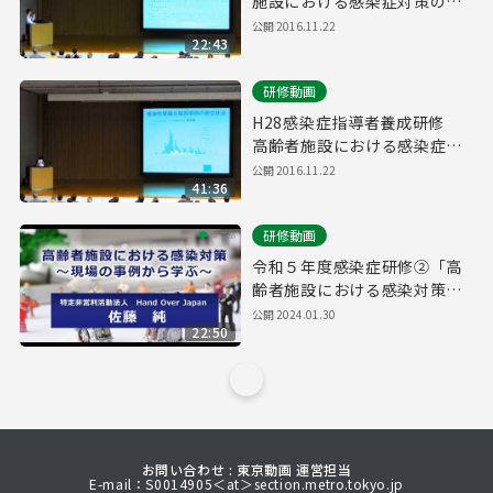
施設における感染症対策の取
組事例（ちょうふ花園）
公開
2016.11.22
22:43
研修動画
H28感染症指導者養成研修
高齢者施設における感染症危
機管理～接触感染・飛沫感染
公開
2016.11.22
41:36
の予防について～
研修動画
令和５年度感染症研修②「高
齢者施設における感染対策～
現場の事例から学ぶ」
公開
2024.01.30
22:50
お問い合わせ : 東京動画 運営担当
E-mail：S0014905＜at＞section.metro.tokyo.jp