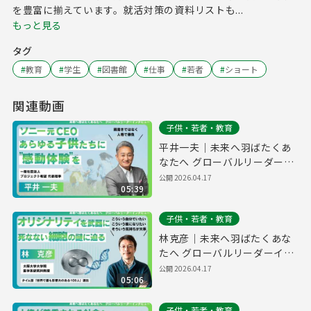
を豊富に揃えています。就活対策の資料リストも...
もっと見る
タグ
#
教育
#
学生
#
図書館
#
仕事
#
若者
#
ショート
関連動画
子供・若者・教育
平井一夫｜未来へ羽ばたくあ
なたへ グローバルリーダーイ
ンタビュー
公開
2026.04.17
05:39
子供・若者・教育
林克彦｜未来へ羽ばたくあな
たへ グローバルリーダーイン
タビュー
公開
2026.04.17
05:06
子供・若者・教育