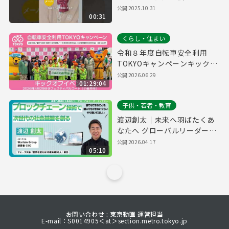
30秒縦型
公開
2025.10.31
00:31
くらし・住まい
令和８年度自転車安全利用
TOKYOキャンペーンキックオ
フイベント
公開
2026.06.29
01:29:04
子供・若者・教育
渡辺創太｜未来へ羽ばたくあ
なたへ グローバルリーダーイ
ンタビュー
公開
2026.04.17
05:10
お問い合わせ : 東京動画 運営担当
E-mail：S0014905＜at＞section.metro.tokyo.jp