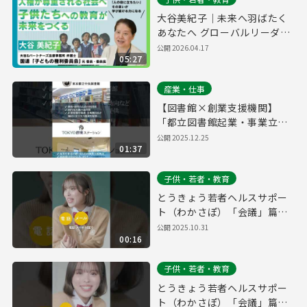
大谷美紀子｜未来へ羽ばたく
あなたへ グローバルリーダー
インタビュー
公開
2026.04.17
05:27
産業・仕事
【図書館×創業支援機関】
「都立図書館起業・事業立案
ワークシート」でビジネスプ
公開
2025.12.25
01:37
ランをブラッシュアップ
子供・若者・教育
とうきょう若者ヘルスサポー
ト（わかさぽ）「会議」篇
15秒縦型
公開
2025.10.31
00:16
子供・若者・教育
とうきょう若者ヘルスサポー
ト（わかさぽ）「会議」篇