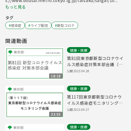
s://www.bousai.metro.tokyo.lg.jp/taisaku/saigai/10...
もっと見る
タグ
#
感染症
#
ライブ配信
#
新型コロナ
関連動画
健康・医療
第81回東京都新型コロナウイ
ルス感染症対策本部会議（令
和5年4月28日 17時00分～）
公開
2023.04.28
18:18
健康・医療
第117回東京都新型コロナウ
イルス感染症モニタリング会
議(令和5年4月28日11時00分
公開
2023.04.27
33:55
～)
健康・医療