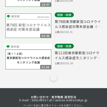
議(令和5年2月9日17時15分
公開
2023.02.09
28:47
～)
健康・医療
第79回東京都新型コロナウイ
ルス感染症対策本部会議（令
和5年1月31日 16時15分～）
公開
2023.01.31
08:48
健康・医療
第112回東京都新型コロナウ
イルス感染症モニタリング会
議(令和5年1月26日16時15分
公開
2023.01.26
31:06
～)
お問い合わせ : 東京動画 運営担当
E-mail：S0014905＜at＞section.metro.tokyo.jp
※＜at＞を@に置き換えてメールをお送りください。