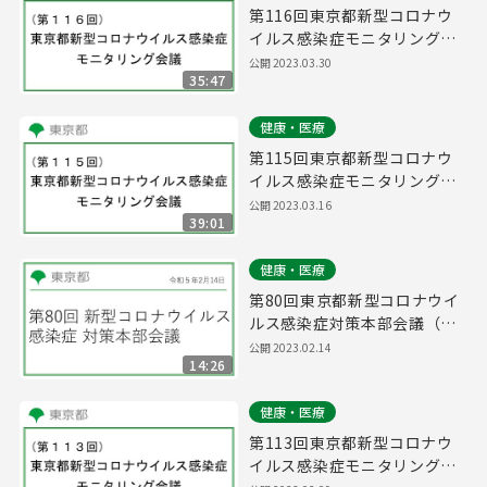
第116回東京都新型コロナウ
イルス感染症モニタリング会
議(令和5年3月30日13時00分
公開
2023.03.30
35:47
～)
健康・医療
第115回東京都新型コロナウ
イルス感染症モニタリング会
議(令和5年3月16日14時45分
公開
2023.03.16
39:01
～)
健康・医療
第80回東京都新型コロナウイ
ルス感染症対策本部会議（令
和5年2月14日 16時45分～）
公開
2023.02.14
14:26
健康・医療
第113回東京都新型コロナウ
イルス感染症モニタリング会