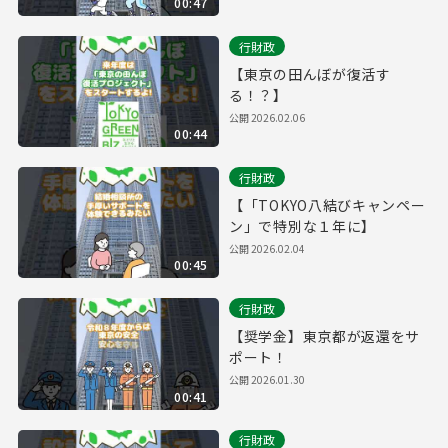
00:47
行財政
【東京の田んぼが復活す
る！？】
公開
2026.02.06
00:44
行財政
【「TOKYO八結びキャンペー
ン」で特別な１年に】
公開
2026.02.04
00:45
行財政
【奨学金】東京都が返還をサ
ポート！
公開
2026.01.30
00:41
行財政