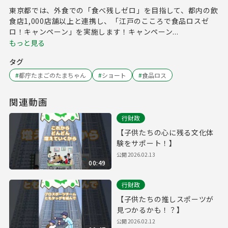
東京都では、外食での「食べ残しゼロ」を目指して、都内の飲
食店1,000店舗以上と連携し、「江戸のこころで食品ロスゼ
ロ！キャンペーン」を実施します！キャンペーン...
もっと見る
タグ
#
都庁たまごのたまちゃん
#
ショート
#
食品ロス
関連動画
行財政
【子供たちの心に残る文化体
験をサポート！】
公開
2026.02.13
00:49
行財政
【子供たちの推しスポーツが
見つかるかも！？】
公開
2026.02.12