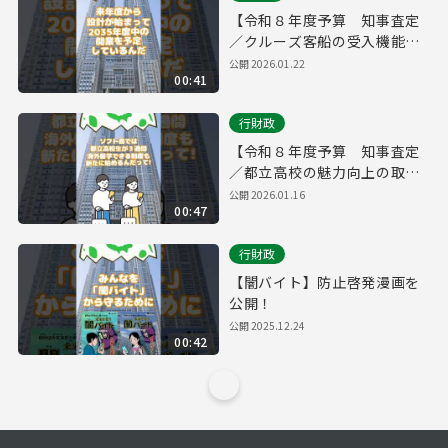
【令和８年度予算 知事査定
／クルーズ客船の受入機能を
強化】
公開
2026.01.22
00:41
行財政
【令和８年度予算 知事査定
／都立高校の魅力向上の取
組】
公開
2026.01.16
00:47
行財政
【闇バイト】防止啓発漫画を
公開！
公開
2025.12.24
00:42