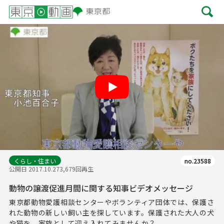
Play
くらし・住まい
no.23588
公開日 2017.10.27
3,679回再生
動物の譲渡促進月間に関する知事ビデオメッセージ
東京都動物愛護相談センターやボランティア団体では、保護さ
れた動物の新しい飼い主を探しています。保護された大人の犬
や猫を、家族として迎え入れてみませんか？