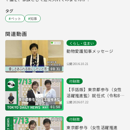
タグ
#
ペット
#
知事
関連動画
くらし・住まい
動物愛護知事メッセージ
公開
2016.10.21
00:31
行財政
【手話版】東京都参与（女性
活躍推進監）就任式（令和8年
7月14日 東京デイリーニュー
公開
2026.07.22
01:50
ス No.858）
行財政
東京都参与（女性活躍推進