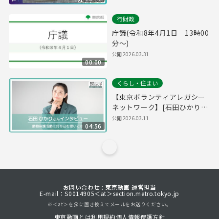
行財政
庁議(令和8年4月1日 13時00
分～)
公開
2026.03.31
00:00
くらし・住まい
【東京ボランティアレガシー
ネットワーク】[石田ひかりさ
ん]動物保護活動に打ち込む思
公開
2026.03.11
04:56
いとは
お問い合わせ : 東京動画 運営担当
E-mail：S0014905＜at＞section.metro.tokyo.jp
※＜at＞を@に置き換えてメールをお送りください。
東京動画とは
利用規約
個人情報保護方針