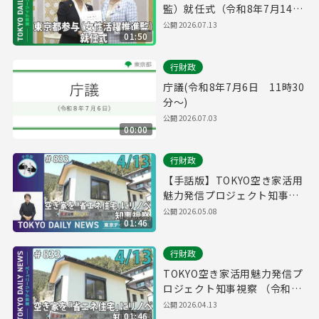
監）就任式（令和8年7月14日
東京デイリーニュース
公開
2026.07.13
01:50
No.858）
行財政
庁議(令和8年7月6日 11時30
分～)
公開
2026.07.03
00:00
行財政
【手話版】TOKYO空き家活用
魅力発信プロジェクト知事視
察 （令和8年4月13日 東京デ
公開
2026.05.08
01:46
イリーニュース No.833）
行財政
TOKYO空き家活用魅力発信プ
ロジェクト知事視察 （令和8
年4月13日 東京デイリーニュ
公開
2026.04.13
01:46
ース No.833）