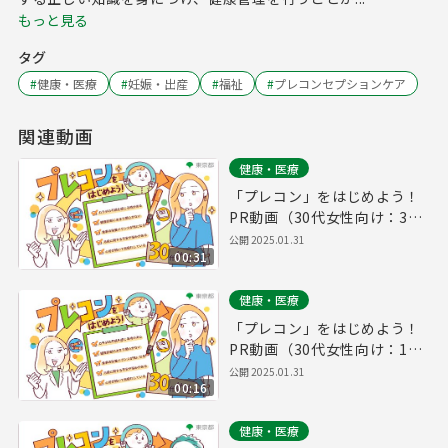
もっと見る
タグ
#
健康・医療
#
妊娠・出産
#
福祉
#
プレコンセプションケア
関連動画
健康・医療
「プレコン」をはじめよう！
PR動画（30代女性向け：30
秒版）
公開
2025.01.31
00:31
健康・医療
「プレコン」をはじめよう！
PR動画（30代女性向け：15
秒版）
公開
2025.01.31
00:16
健康・医療