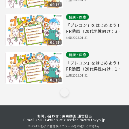
00:16
健康・医療
「プレコン」をはじめよう！
PR動画（20代男性向け：30
秒版）
公開
2025.01.31
00:31
健康・医療
「プレコン」をはじめよう！
PR動画（20代男性向け：15
秒版）
公開
2025.01.31
00:16
お問い合わせ : 東京動画 運営担当
E-mail：S0014905＜at＞section.metro.tokyo.jp
※＜at＞を@に置き換えてメールをお送りください。