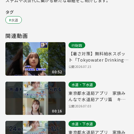
ステムや次世代に繋がる新たな取組をご紹介します。
タグ
#
水道
関連動画
行財政
【暑さ対策】無料給水スポッ
ト「Tokyowater Drinking
Station」をご存じですか？
公開
2026.07.15
00:52
水道・下水道
東京都水道局アプリ 家族み
んなで水道局アプリ篇 キャ
ッシュレス・水道料金 縦
公開
2026.07.03
00:16
ver.（１５秒）
水道・下水道
東京都水道局アプリ 家族み