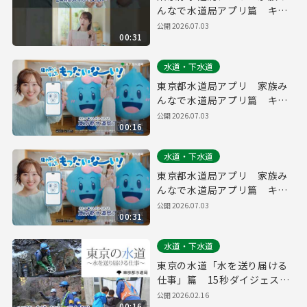
んなで水道局アプリ篇 キャ
ッシュレス・水道料金 縦
公開
2026.07.03
00:31
ver.（３０秒）
水道・下水道
東京都水道局アプリ 家族み
んなで水道局アプリ篇 キャ
ッシュレス・水道料金（１５
公開
2026.07.03
00:16
秒）
水道・下水道
東京都水道局アプリ 家族み
んなで水道局アプリ篇 キャ
ッシュレス・水道料金（３０
公開
2026.07.03
00:31
秒）
水道・下水道
東京の水道「水を送り届ける
仕事」篇 15秒ダイジェスト
版
公開
2026.02.16
00:16