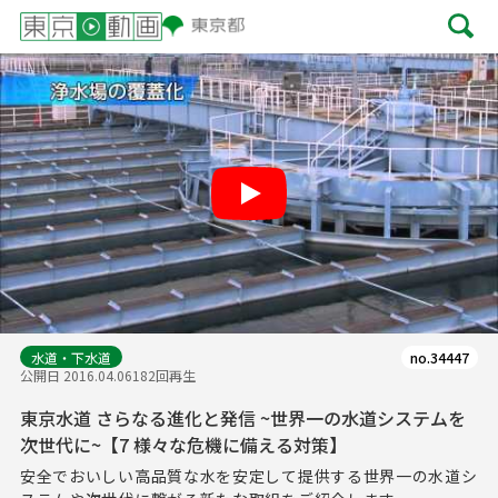
Play
水道・下水道
no.34447
公開日 2016.04.06
182回再生
東京水道 さらなる進化と発信 ~世界一の水道システムを
次世代に~【7 様々な危機に備える対策】
安全でおいしい高品質な水を安定して提供する世界一の水道シ