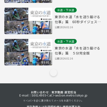
水道・下水道
東京の水道「水を送り届ける
仕事」篇 60秒ダイジェスト
版
公開
2026.02.16
01:01
水道・下水道
東京の水道「水を送り届ける
仕事」篇 ５分完全版
公開
2026.02.16
05:01
お問い合わせ : 東京動画 運営担当
E-mail：S0014905＜at＞section.metro.tokyo.jp
※＜at＞を@に置き換えてメールをお送りください。
東京動画とは
利用規約
個人情報保護方針