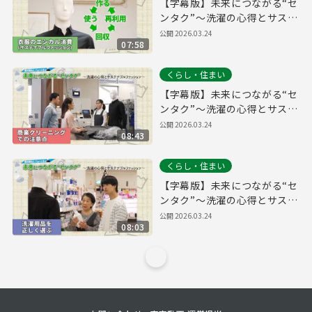
【字幕版】未来につながる“セ
ンタク”～洗濯の心得とサステ
ナブルファッション～【衣類
公開
2026.03.24
07:58
のエシカル消費（サステナブ
ルファッション）編】
くらし・住まい
【字幕版】未来につながる“セ
ンタク”～洗濯の心得とサステ
ナブルファッション～【商業
公開
2026.03.24
08:43
クリーニングでの注意点編】
くらし・住まい
【字幕版】未来につながる“セ
ンタク”～洗濯の心得とサステ
ナブルファッション～【洗濯
公開
2026.03.24
08:03
用品を正しく選ぶ編】