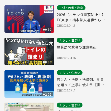
子供・若者・教育
2026【ベランダ転落防止！】
FC東京・橋本拳人選手からの
メッセージ
公開
2026.04.15
00:30
くらし・住まい
悪質訪問業者の注意喚起
公開
2026.03.26
00:30
くらし・住まい
石けん・洗剤・洗浄剤、効果
を知って上手に使おう【実験
実習講座より】
公開
2026.03.17
02:02
くらし・住まい