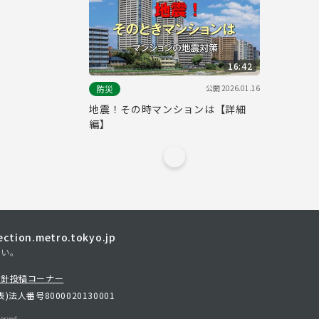
16:42
公開
2026.01.16
防災
地震！その時マンションは【詳細
編】
tion.metro.tokyo.jp
さい。
方針
投稿コーナー
表)
法人番号8000020130001
erved.