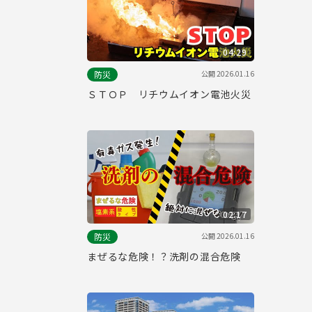
04:29
公開
2026.01.16
防災
ＳＴＯＰ リチウムイオン電池火災
02:17
公開
2026.01.16
防災
まぜるな危険！？洗剤の混合危険