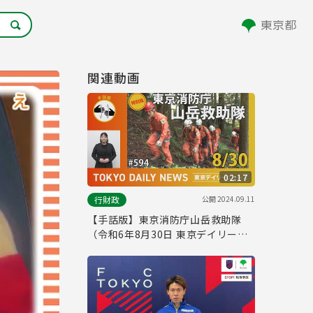
関連動画
02:17
公開
2024.09.11
行財政
【手話版】東京消防庁山岳救助隊
（令和6年8月30日 東京デイリーニ
ュース特別版）