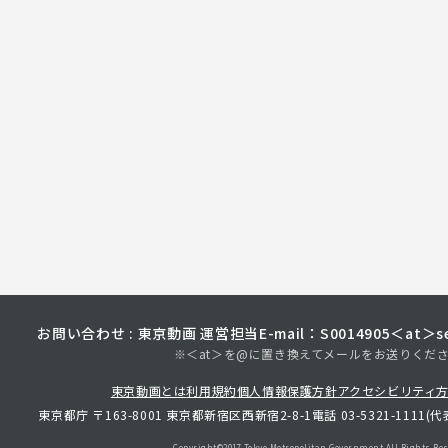
お問い合わせ : 東京動画 運営担当
E-mail：S0014905＜at＞sec
※＜at＞を@に置き換えてメールをお送りくだ
東京動画とは
利用規約
個人情報保護方針
アクセシビリティ
東京都庁 〒163-8001 東京都新宿区西新宿2-8-1
電話 03-5321-1111(代
Copyright©︎2017 Tokyo Metropolitan
Government.All Rights Res