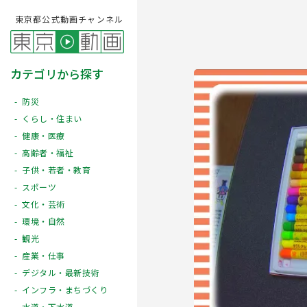
東京都公式動画チャンネル
カテゴリから探す
防災
くらし・住まい
健康・医療
高齢者・福祉
子供・若者・教育
スポーツ
文化・芸術
Play
環境・自然
観光
産業・仕事
デジタル・最新技術
インフラ・まちづくり
水道・下水道