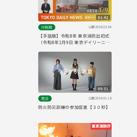
01:42
公開
2026.02.04
行財政
【手話版】令和8年 東京消防出初式
（令和8年1月9日 東京デイリーニュ
ース No.814）
00:31
公開
2026.01.16
防災
防火防災訓練の参加促進【３０秒】