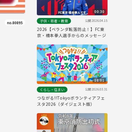
00:30
公開
2026.04.15
子供・若者・教育
no.80895
2026【ベランダ転落防止！】FC東
京・橋本拳人選手からのメッセージ
18:01
公開
2026.03.31
くらし・住まい
つながる!!Tokyoボランティアフェ
スタ2026（ダイジェスト版）