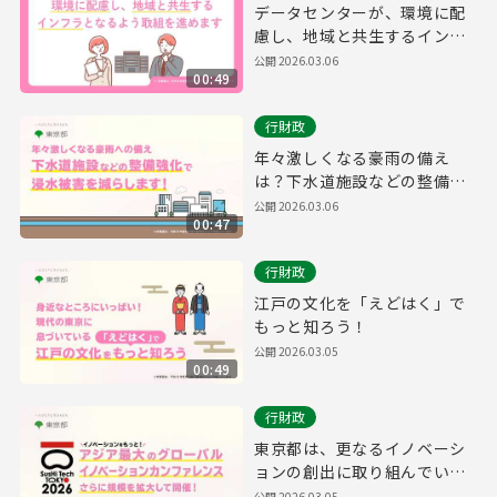
データセンターが、環境に配
慮し、地域と共生するインフ
ラとなるよう、取組を進めま
公開
2026.03.06
00:49
す。
行財政
年々激しくなる豪雨の備え
は？下水道施設などの整備を
強化することで浸水被害を減
公開
2026.03.06
00:47
らします！
行財政
江戸の文化を「えどはく」で
もっと知ろう！
公開
2026.03.05
00:49
行財政
東京都は、更なるイノベーシ
ョンの創出に取り組んでいき
ます​！
公開
2026.03.05