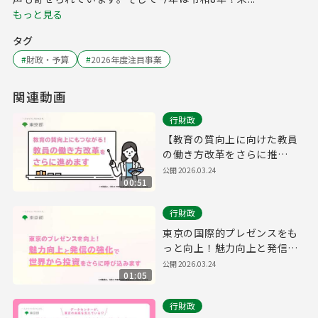
もっと見る
タグ
#
財政・予算
#
2026年度注目事業
関連動画
行財政
【教育の質向上に向けた教員
の働き方改革をさらに推
進！】
公開
2026.03.24
00:51
行財政
東京の国際的プレゼンスをも
っと向上！魅力向上と発信の
強化で、世界から投資をさら
公開
2026.03.24
01:05
に呼び込みます。
行財政