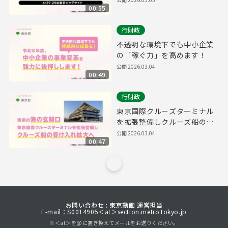
00:55
行財政
不透明な環境下でも中小企業
の「稼ぐ力」を高めます！
公開
2026.03.04
00:49
行財政
東京国際クルーズターミナル
を拡張整備しクルーズ船の受
け入れを拡大へ
公開
2026.03.04
00:47
お問い合わせ : 東京動画 運営担当
E-mail：S0014905＜at＞section.metro.tokyo.jp
※＜at＞を@に置き換えてメールをお送りください。