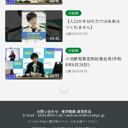
44:45
行財政
【人口の半分の力では未来は
つくれません】
公開
2026.07.06
00:41
行財政
小池都知事定例記者会見(令和
8年6月26日)
公開
2026.06.29
29:57
お問い合わせ : 東京動画 運営担当
E-mail：S0014905＜at＞section.metro.tokyo.jp
※＜at＞を@に置き換えてメールをお送りください。