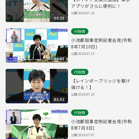
アプリがさらに便利に！
公開
2026.07.24
00:33
行財政
小池都知事定例記者会見(令和
8年7月10日)
公開
2026.07.13
40:57
行財政
【レインボーブリッジを駆け
抜ける！】
公開
2026.07.10
01:02
行財政
小池都知事定例記者会見(令和
8年7月3日)
公開
2026.07.07