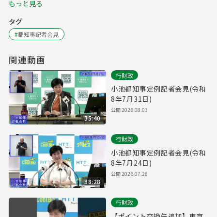
もっと見る
タグ
#
都知事記者会見
関連動画
行財政
小池都知事定例記者会見(令和
8年7月31日)
公開
2026.08.03
35:40
行財政
小池都知事定例記者会見(令和
8年7月24日)
公開
2026.07.28
38:28
行財政
【ポイント交換先追加】東京