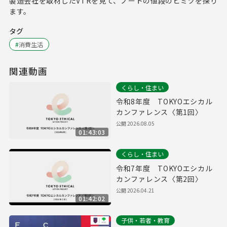
製造会社を取材したVTRを見て、ノートの値段のヒミツを探り
ます。
タグ
#
消費生活
関連動画
くらし・住まい
令和8年度 TOKYOエシカル
カンファレンス〈第1回〉
公開
2026.08.05
01:43:03
くらし・住まい
令和7年度 TOKYOエシカル
カンファレンス〈第2回〉
公開
2026.04.21
01:42:02
子供・若者・教育