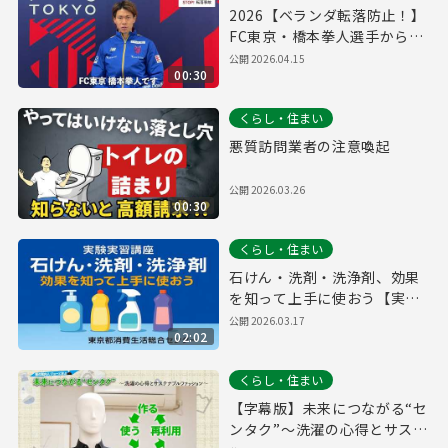
2026【ベランダ転落防止！】
FC東京・橋本拳人選手からの
メッセージ
公開
2026.04.15
00:30
くらし・住まい
悪質訪問業者の注意喚起
公開
2026.03.26
00:30
くらし・住まい
石けん・洗剤・洗浄剤、効果
を知って上手に使おう【実験
実習講座より】
公開
2026.03.17
02:02
くらし・住まい
【字幕版】未来につながる“セ
ンタク”～洗濯の心得とサステ