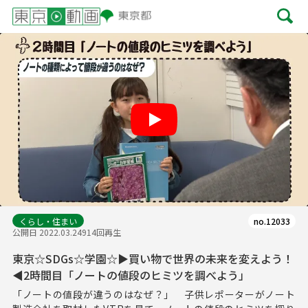
Play
くらし・住まい
no.12033
公開日 2022.03.24
914回再生
東京☆SDGs☆学園☆▶買い物で世界の未来を変えよう！
◀2時間目「ノートの値段のヒミツを調べよう」
「ノートの値段が違うのはなぜ？」 子供レポーターがノート