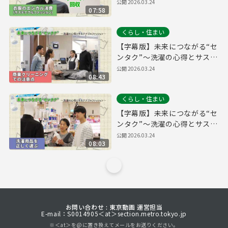
ナブルファッション～【衣類
公開
2026.03.24
07:58
のエシカル消費（サステナブ
ルファッション）編】
くらし・住まい
【字幕版】未来につながる“セ
ンタク”～洗濯の心得とサステ
ナブルファッション～【商業
公開
2026.03.24
08:43
クリーニングでの注意点編】
くらし・住まい
【字幕版】未来につながる“セ
ンタク”～洗濯の心得とサステ
ナブルファッション～【洗濯
公開
2026.03.24
08:03
用品を正しく選ぶ編】
お問い合わせ : 東京動画 運営担当
E-mail：S0014905＜at＞section.metro.tokyo.jp
※＜at＞を@に置き換えてメールをお送りください。